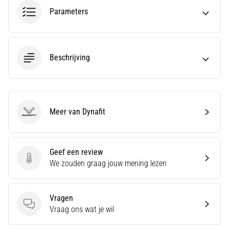
run
Parameters
snelheid,
wendbaarheid
en
richtingsveranderingen.
Beschrijving
Hoe
voer
je
deze
correct
Meer van Dynafit
uit,
Dynafit
waar…
Geef een review
6. 8. 2026
Geef een review
We zouden graag jouw mening lezen
•
7 min. lezen
Hardlopersknie:
Vragen
Oorzaken,
Vragen
Vraag ons wat je wil
Behandeling