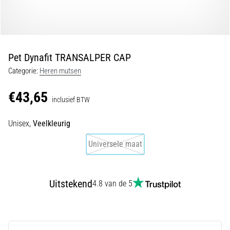
Shuttlerun
en
piepjestest:
Wat
Pet Dynafit TRANSALPER CAP
zijn
Categorie:
Heren mutsen
ze
en
€43,65
hoe
inclusief BTW
voer
Unisex,
Veelkleurig
je
ze
Universele maat
uit?
In
de
Uitstekend
4.8 van de 5
praktijk
test
de
shuttle