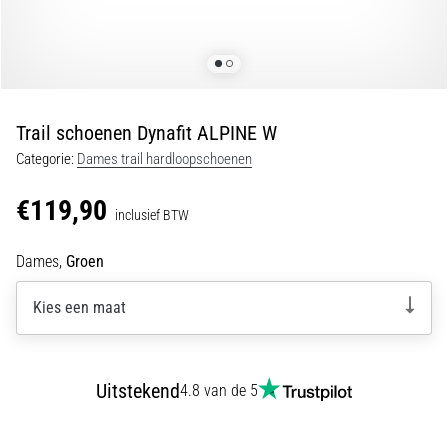
Shuttlerun
en
piepjestest:
Wat
zijn
Trail schoenen Dynafit ALPINE W
ze
Categorie:
Dames trail hardloopschoenen
en
hoe
€119,90
inclusief BTW
voer
je
Dames,
Groen
ze
uit?
Kies een maat
In
de
praktijk
test
Uitstekend
4.8 van de 5
de
shuttle