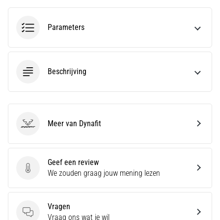
run
snelheid,
wendbaarheid
Parameters
en
richtingsveranderingen.
Hoe
voer
Beschrijving
je
deze
correct
uit,
waar…
Meer van Dynafit
Dynafit
6. 8. 2026
•
Geef een review
7 min. lezen
Geef een review
We zouden graag jouw mening lezen
Hardlopersknie:
Oorzaken,
Vragen
Behandeling
Vragen
Vraag ons wat je wil