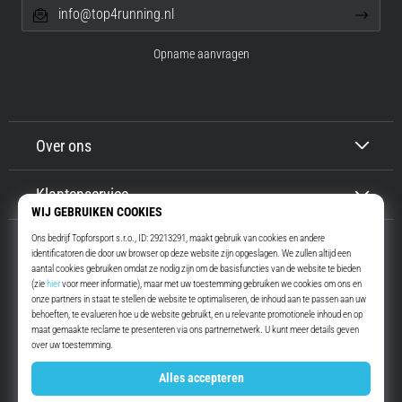
info@top4running.nl
Opname aanvragen
Over ons
Klantenservice
Top4Running.nl
Meer dan 16 jaar motiveren wij jou om te gaan lopen. Sneller. Met ons.
Elke dag.
Instagram
YouTube