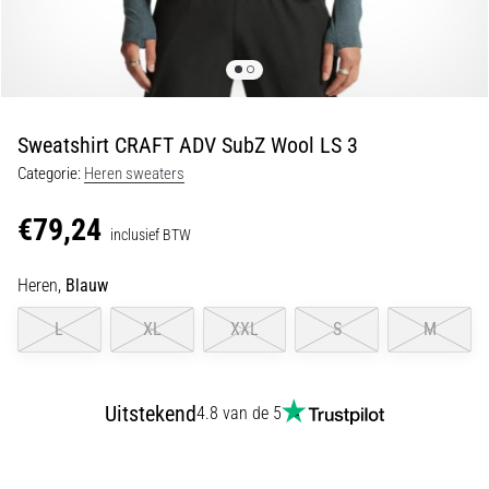
Shuttlerun
en
piepjestest:
Wat
zijn
Sweatshirt CRAFT ADV SubZ Wool LS 3
ze
Categorie:
Heren sweaters
en
hoe
€79,24
inclusief BTW
voer
je
Heren,
Blauw
ze
uit?
L
XL
XXL
S
M
In
de
praktijk
Uitstekend
4.8 van de 5
test
de
shuttle