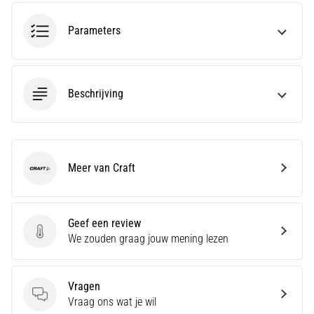
run
snelheid,
Parameters
wendbaarheid
en
richtingsveranderingen.
Hoe
Beschrijving
voer
je
deze
correct
uit,
Meer van Craft
waar…
Craft
6. 8. 2026
Geef een review
•
Geef een review
We zouden graag jouw mening lezen
7 min. lezen
Hardlopersknie:
Oorzaken,
Vragen
Behandeling
Vragen
Vraag ons wat je wil