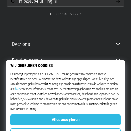
info@top4running.nl
Opname aanvragen
Over ons
Klantenservice
Top4Running.nl
Meer dan 16 jaar motiveren wij jou om te gaan lopen. Sneller. Met ons.
Elke dag.
Instagram
YouTube