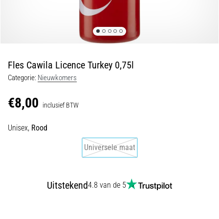
Shuttlerun
en
piepjestest:
Wat
zijn
Fles Cawila Licence Turkey 0,75l
ze
Categorie:
Nieuwkomers
en
hoe
€8,00
inclusief BTW
voer
je
Unisex,
Rood
ze
uit?
Universele maat
In
de
praktijk
Uitstekend
4.8 van de 5
test
de
shuttle