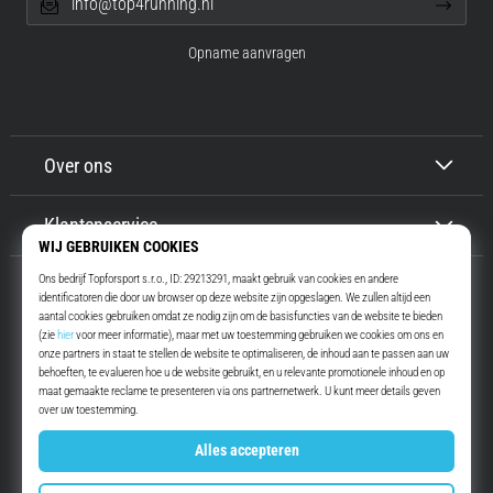
info@top4running.nl
Opname aanvragen
Over ons
Klantenservice
Top4Running.nl
Meer dan 16 jaar motiveren wij jou om te gaan lopen. Sneller. Met ons.
Elke dag.
Instagram
YouTube