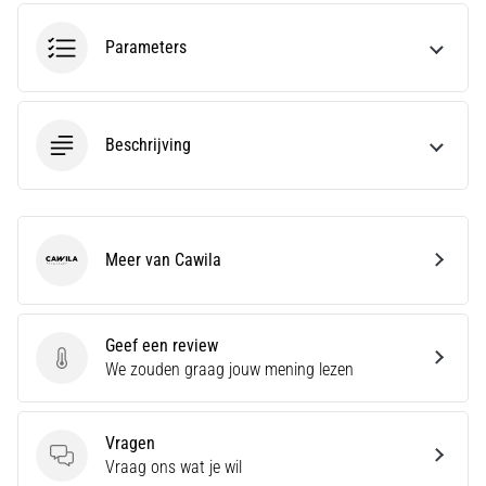
run
snelheid,
Parameters
wendbaarheid
en
richtingsveranderingen.
Hoe
Beschrijving
voer
je
deze
correct
uit,
Meer van Cawila
waar…
Cawila
6. 8. 2026
Geef een review
•
Geef een review
We zouden graag jouw mening lezen
7 min. lezen
Hardlopersknie:
Oorzaken,
Vragen
Behandeling
Vragen
Vraag ons wat je wil