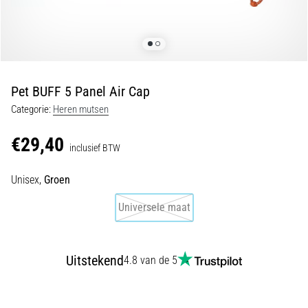
Shuttlerun
en
piepjestest:
Wat
zijn
Pet BUFF 5 Panel Air Cap
ze
Categorie:
Heren mutsen
en
hoe
€29,40
inclusief BTW
voer
je
Unisex,
Groen
ze
uit?
Universele maat
In
de
praktijk
Uitstekend
4.8 van de 5
test
de
shuttle