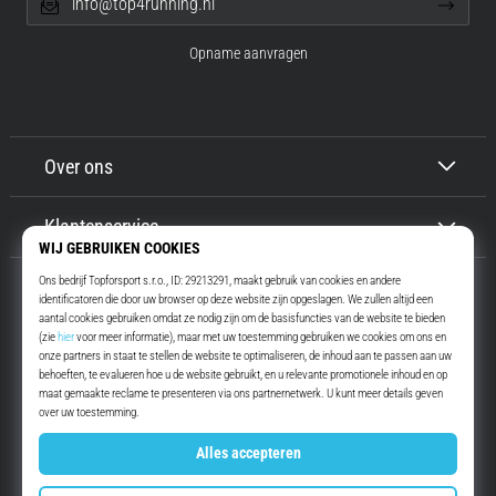
info@top4running.nl
Opname aanvragen
Over ons
Klantenservice
Top4Running.nl
Meer dan 16 jaar motiveren wij jou om te gaan lopen. Sneller. Met ons.
Elke dag.
Instagram
YouTube