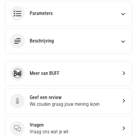
run
snelheid,
Parameters
wendbaarheid
en
richtingsveranderingen.
Hoe
Beschrijving
voer
je
deze
correct
uit,
Meer van BUFF
waar…
BUFF
6. 8. 2026
Geef een review
•
Geef een review
We zouden graag jouw mening lezen
7 min. lezen
Hardlopersknie:
Oorzaken,
Vragen
Behandeling
Vragen
Vraag ons wat je wil