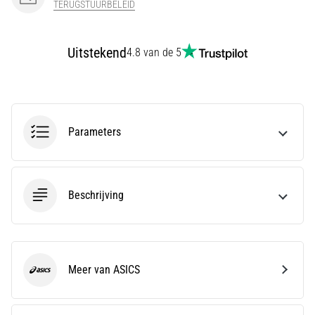
TERUGSTUURBELEID
Men
zegt
dat
Uitstekend
4.8 van de 5
koolhydraatsupercompensatie
de
uithoudingsprestaties
verbetert.
Is
dat
Parameters
echt
zo?
Ontdek
wat…
Beschrijving
Toon
alle
Meer van ASICS
artikelen
ASICS