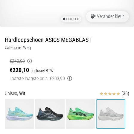
5. 8. 2026
•
Verander kleur
5 min. lezen
Plantar
Fasciitis:
Hardloopschoen ASICS MEGABLAST
Symptomen,
Categorie:
Weg
Oorzaken
en
€240,00
Behandeling
€220,10
inclusief BTW
Ervaar
Laatste laagste prijs:
€203,90
je
een
Beoordelingen
scherpe
Unisex,
Wit
(36)
hielpijn
tijdens
of
na
het
hardlopen?