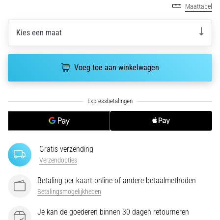
Maattabel
Een
van
de
Kies een maat
meest
voorkomende
oorzaken
Voeg toe aan winkelwagen
is
fasciitis…
5. 8. 2026
•
7 min. lezen
Gratis verzending
Koolhydraatsupercompensatie:
Verzendopties
Hoe
Beïnvloedt
Betaling per kaart online of andere betaalmethoden
Het
Betalingsmogelijkheden
Je
Hardloopprestaties?
Je kan de goederen binnen 30 dagen retourneren