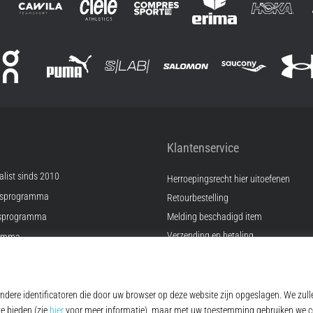
Klantenservice
list sinds 2010
Herroepingsrecht hier uitoefenen
psprogramma
Retourbestelling
sprogramma
Melding beschadigd item
Verzending en betaling
ramma
Vind de juiste maat
Kontakt
ingen
FAQ
Privacybeleid