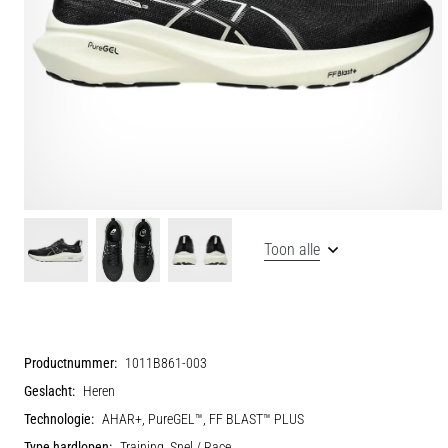
Toon alle
Productnummer:
1011B861-003
Geslacht:
Heren
Technologie:
AHAR+, PureGEL™, FF BLAST™ PLUS
Type hardlopen:
Training, Snel / Race