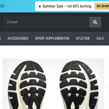
,00
☀️ Summer Sale – tot 60% korting.
NU SHO
Zoeken
G
ACCESSOIRES
SPORT SUPPLEMENTEN
ATLETIEK
SALE