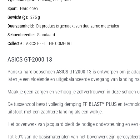
Sport:
Hardlopen
Gewicht (g):
275 g
Duurzaamheid:
Dit product is gemaakt van duurzame materialen
Schoenbreedte:
Standaard
Collectie:
ASICS FEEL THE COMFORT
ASICS GT-2000 13
Panska hardloopschoen
ASICS GT-2000 13
is
ontworpen om je adapt
laten je een vloeiende en uitgebalanceerde overgang van landing na
Maak je geen zorgen en verhoog je zelfvertrouwen in deze schoen 
De tussenzool bevat volledig demping
FF BLAST™ PLUS
en technol
uitstoot met een zachtere landing als een wolkje.
Het bovenwerk van jacquard biedt de nodige ondersteuning en een
Tot 50% van de basismaterialen van het bovenwerk zijn gerecycleerd