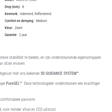
Drop (mm):
8
Kenmerk:
Ademend, Reflecterend
Comfort en demping:
Medium
Kleur:
Zwart
Garantie:
2 jaar
ieve stabiliteit te bieden, en zijn ondersteunende eigenschappen
ar afzet ervaren.
uitgerust met ons bekende
3D GUIDANCE SYSTEM™
.
ogie
PureGEL™
. Deze technologieën ondersteunen een krachtiger
 comfortabele pasvorm.
, voor minder afval en CO2-uitstoot.