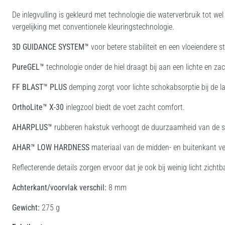
De inlegvulling is gekleurd met technologie die waterverbruik tot we
vergelijking met conventionele kleuringstechnologie.
3D GUIDANCE SYSTEM™
voor betere stabiliteit en een vloeiendere s
PureGEL™
technologie onder de hiel draagt bij aan een lichte en z
FF BLAST™ PLUS
demping zorgt voor lichte schokabsorptie bij de la
OrthoLite™ X-30
inlegzool biedt de voet zacht comfort.
AHARPLUS™
rubberen hakstuk verhoogt de duurzaamheid van de 
AHAR™ LOW HARDNESS
materiaal van de midden- en buitenkant ver
Reflecterende details zorgen ervoor dat je ook bij weinig licht zichtb
Achterkant/voorvlak verschil:
8 mm
Gewicht:
275 g