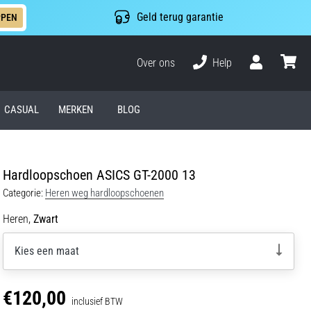
Geld terug garantie
PPEN
Over ons
Help
Gebruiker
winkel
CASUAL
MERKEN
BLOG
Hardloopschoen ASICS GT-2000 13
Categorie:
Heren weg hardloopschoenen
Heren,
Zwart
Kies een maat
€120,00
inclusief BTW