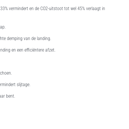
l 33% vermindert en de CO2-uitstoot tot wel 45% verlaagt in
tap.
achte demping van de landing.
nding en een efficiëntere afzet.
schoen.
mindert slijtage.
aar bent.