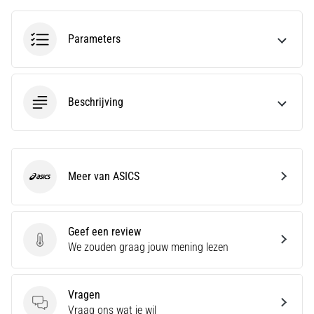
run
snelheid,
wendbaarheid
Parameters
en
richtingsveranderingen.
Hoe
voer
Beschrijving
je
deze
correct
uit,
waar…
Meer van ASICS
ASICS
6. 8. 2026
•
Geef een review
7 min. lezen
Geef een review
We zouden graag jouw mening lezen
Hardlopersknie:
Oorzaken,
Vragen
Behandeling
Vragen
Vraag ons wat je wil