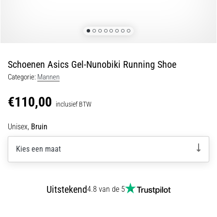
Shuttlerun
en
piepjestest:
Wat
zijn
Schoenen Asics Gel-Nunobiki Running Shoe
ze
Categorie:
Mannen
en
hoe
€110,00
inclusief BTW
voer
je
Unisex,
Bruin
ze
uit?
Kies een maat
In
de
praktijk
test
Uitstekend
4.8 van de 5
de
shuttle