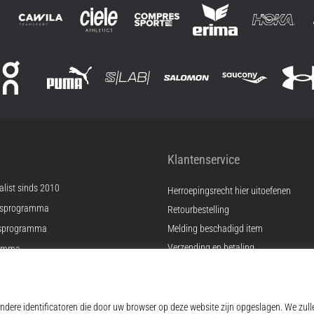
Klantenservice
list sinds 2010
Herroepingsrecht hier uitoefenen
psprogramma
Retourbestelling
sprogramma
Melding beschadigd item
Verzending en betaling
ramma
Vind de juiste maat
Kontakt
ingen
FAQ