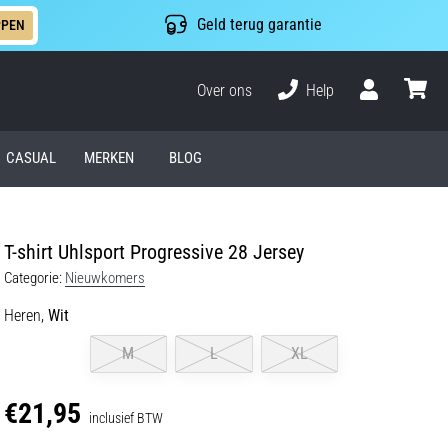
Geld terug garantie
PPEN
Over ons
Help
Gebruiker
winkel
CASUAL
MERKEN
BLOG
T-shirt Uhlsport Progressive 28 Jersey
Categorie:
Nieuwkomers
Heren,
Wit
M
L
XL
€21,95
inclusief BTW