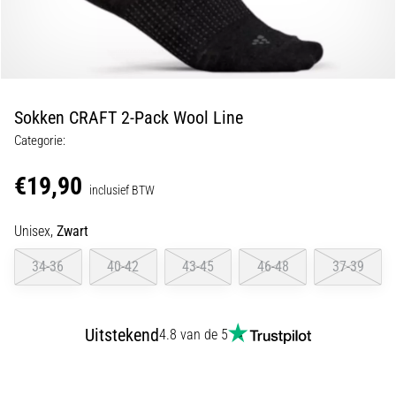
Shuttlerun
en
piepjestest:
Wat
zijn
Sokken CRAFT 2-Pack Wool Line
ze
Categorie:
en
hoe
€19,90
inclusief BTW
voer
je
Unisex,
Zwart
ze
uit?
34-36
40-42
43-45
46-48
37-39
In
de
praktijk
Uitstekend
4.8 van de 5
test
de
shuttle