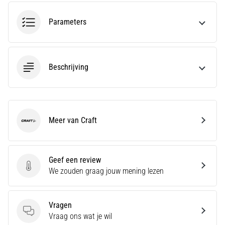
run
snelheid,
Parameters
wendbaarheid
en
richtingsveranderingen.
Hoe
Beschrijving
voer
je
deze
correct
uit,
Meer van Craft
waar…
Craft
6. 8. 2026
Geef een review
•
Geef een review
We zouden graag jouw mening lezen
7 min. lezen
Hardlopersknie:
Oorzaken,
Vragen
Behandeling
Vragen
Vraag ons wat je wil