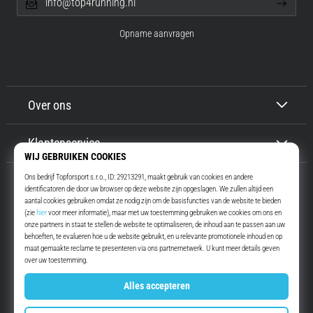
info@top4running.nl
Opname aanvragen
Over ons
Klantenservice
Top4Running.nl
Meer dan 16 jaar motiveren wij jou om te gaan lopen. Sneller. Met ons.
Elke dag.
Instagram
YouTube