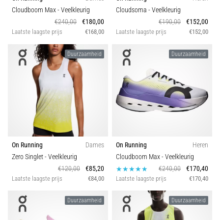
amateur
Drop (mm)
Cloudboom Max
- Veelkleurig
Cloudsoma
- Veelkleurig
bent
€240,00
€180,00
€190,00
€152,00
of
Laatste laagste prijs
€168,00
Laatste laagste prijs
€152,00
Duurzaamheid
een
pro.
Duurzaamheid
Duurzaamheid
Wat
Comfort en demping
zijn
de
meest…
Schoenbreedte
5. 8. 2026
Carbon
•
5 min. lezen
On Running
Dames
On Running
Heren
Zero Singlet
- Veelkleurig
Cloudboom Max
- Veelkleurig
Plantar
€120,00
€85,20
€240,00
€170,40
Fasciitis:
Laatste laagste prijs
€84,00
Laatste laagste prijs
€170,40
Symptomen,
Oorzaken
Duurzaamheid
Duurzaamheid
en
Behandeling