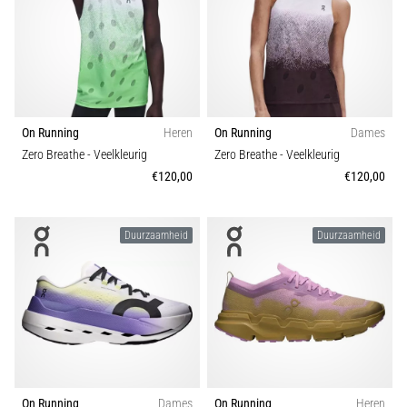
van
Model
kniepijn
tijdens
Pasvorm
en
na
het
Kleur
1
hardlopen
On Running
Heren
On Running
Dames
Zero Breathe
- Veelkleurig
Zero Breathe
- Veelkleurig
Knieklachten
Prijs
€120,00
€120,00
treffen
elke
Kenmerk
hardloper
Duurzaamheid
Duurzaamheid
wel
eens
Collectie
in
zijn
leven,
Type schoenen
of
je
Type hardlopen
nu
een
On Running
Dames
On Running
Heren