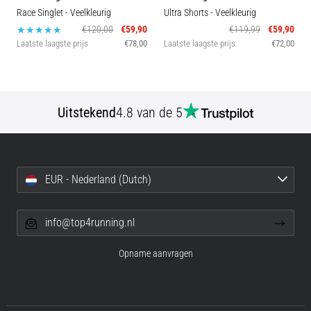
Race Singlet
- Veelkleurig
Ultra Shorts
- Veelkleurig
€120,00
€59,90
€119,99
€59,90
Laatste laagste prijs
€78,00
Laatste laagste prijs
€72,00
Uitstekend
4.8 van de 5
EUR - Nederland (Dutch)
info@top4running.nl
Opname aanvragen