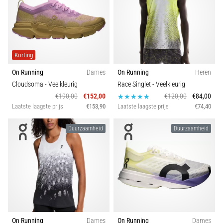
Ervaar
je
een
scherpe
Korting
hielpijn
tijdens
On Running
Dames
On Running
Heren
of
Cloudsoma
- Veelkleurig
Race Singlet
- Veelkleurig
na
€190,00
€152,00
€120,00
€84,00
het
Laatste laagste prijs
€153,90
Laatste laagste prijs
€74,40
hardlopen?
Een
Duurzaamheid
Duurzaamheid
van
de
meest
voorkomende
oorzaken
is
fasciitis…
On Running
Dames
On Running
Dames