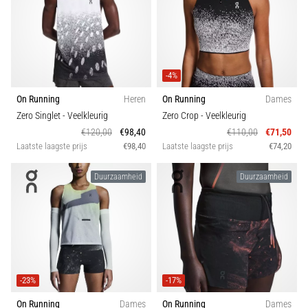
-4%
On Running
Heren
On Running
Dames
Zero Singlet
- Veelkleurig
Zero Crop
- Veelkleurig
€120,00
€98,40
€110,00
€71,50
Laatste laagste prijs
€98,40
Laatste laagste prijs
€74,20
Duurzaamheid
Duurzaamheid
-23%
-17%
On Running
Dames
On Running
Dames