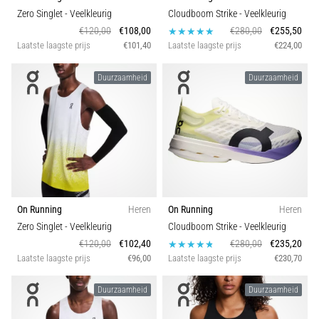
Zero Singlet
- Veelkleurig
Cloudboom Strike
- Veelkleurig
Toon
€120,00
€108,00
€280,00
€255,50
alle
Laatste laagste prijs
€101,40
Laatste laagste prijs
€224,00
artikelen
Duurzaamheid
Duurzaamheid
On Running
Heren
On Running
Heren
Zero Singlet
- Veelkleurig
Cloudboom Strike
- Veelkleurig
€120,00
€102,40
€280,00
€235,20
Laatste laagste prijs
€96,00
Laatste laagste prijs
€230,70
Duurzaamheid
Duurzaamheid