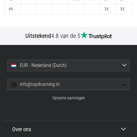
Shuttlerun
44
3X
3X
en
piepjestest:
Wat
Uitstekend
4.8 van de 5
zijn
ze
en
hoe
EUR - Nederland (Dutch)
voer
je
ze
info@top4running.nl
uit?
Opname aanvragen
In
de
praktijk
test
de
Over ons
shuttle