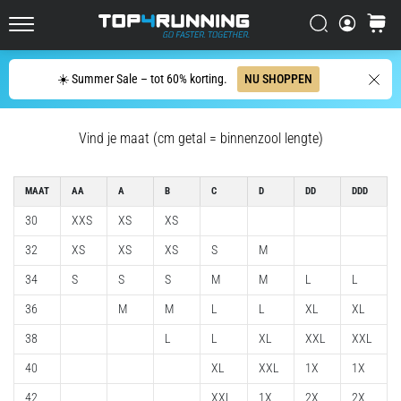
één
zin
Zoeken op
winkel
Top4Running.nl
samenvatten:
het
Zoeken
☀️ Summer Sale – tot 60% korting.
NU SHOPPEN
doet
pijn,
maar
Vind je maat (cm getal = binnenzool lengte)
het
is
het
MAAT
AA
A
B
C
D
DD
DDD
waard!
30
XXS
XS
XS
Welke
voordelen
32
XS
XS
XS
S
M
biedt
34
S
S
S
M
M
L
L
het,
…
36
M
M
L
L
XL
XL
38
L
L
XL
XXL
XXL
7. 8. 2026
40
XL
XXL
1X
1X
•
6 min. lezen
42
XXL
1X
2X
2X