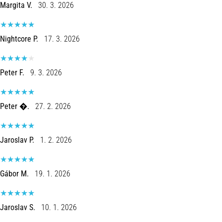
run
Margita V.
30. 3. 2026
snelheid,
wendbaarheid
en
Nightcore P.
17. 3. 2026
richtingsveranderingen.
Hoe
voer
Peter F.
9. 3. 2026
je
deze
correct
Peter �.
27. 2. 2026
uit,
waar…
Jaroslav P.
1. 2. 2026
6. 8. 2026
•
Gábor M.
19. 1. 2026
7 min. lezen
Hardlopersknie:
Oorzaken,
Jaroslav S.
10. 1. 2026
Behandeling