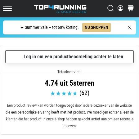
één
zin
Zoeken op
winkel
Top4Running.nl
samenvatten:
het
Zoeken
☀️ Summer Sale – tot 60% korting.
NU SHOPPEN
doet
pijn,
maar
het
Log in om een productbeoordeling achter te laten
is
het
waard!
Welke
4.74 uit 5sterren
voordelen
(62)
biedt
het,
…
Een product review kan worden toegevoegd door iedere bezoeker van de website
die een persoonlijke ervaring heeft met het product. We moedigen echter alleen de
klanten die het product in onze e-shop hebben gekocht actief aan om een recensie
7. 8. 2026
te geven.
•
6 min. lezen