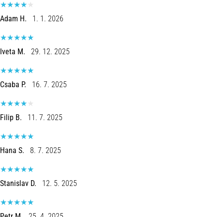
en
Preventie
Adam H.
1. 1. 2026
Hardlopersknie,
ook
wel
Iveta M.
29. 12. 2025
bekend
als
het
Csaba P.
16. 7. 2025
iliotibiale
bandsyndroom
(ITBS),
Filip B.
11. 7. 2025
is
een
zeer
Hana S.
8. 7. 2025
veelvoorkomend
gezondheidsprobleem…
Stanislav D.
12. 5. 2025
Toon
alle
Petr M.
25. 4. 2025