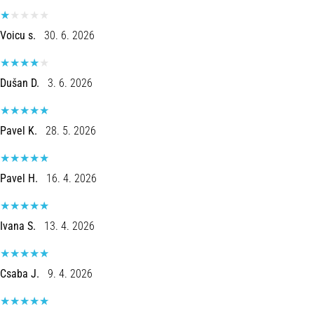
Shuttlerun
en
Voicu s.
30. 6. 2026
piepjestest:
Wat
Dušan D.
3. 6. 2026
zijn
ze
en
Pavel K.
28. 5. 2026
hoe
voer
je
Pavel H.
16. 4. 2026
ze
uit?
In
Ivana S.
13. 4. 2026
de
praktijk
test
Csaba J.
9. 4. 2026
de
shuttle