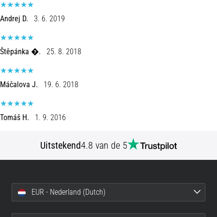
Men
zegt
Andrej D.
3. 6. 2019
dat
koolhydraatsupercompensatie
de
Štěpánka �.
25. 8. 2018
uithoudingsprestaties
verbetert.
Is
Máčalova J.
19. 6. 2018
dat
echt
zo?
Tomáš H.
1. 9. 2016
Ontdek
wat…
Uitstekend
4.8 van de 5
Toon
alle
artikelen
EUR - Nederland (Dutch)