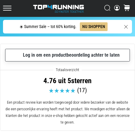
hardloper
Zoeken op
winkel
wel
Top4Running.nl
eens
in
Zoeken
☀️ Summer Sale – tot 60% korting.
NU SHOPPEN
zijn
leven,
of
je
Log in om een productbeoordeling achter te laten
nu
een
amateur
bent
4.76 uit 5sterren
of
(17)
een
pro.
Een product review kan worden toegevoegd door iedere bezoeker van de website
Wat
die een persoonlijke ervaring heeft met het product. We moedigen echter alleen de
zijn
klanten die het product in onze e-shop hebben gekocht actief aan om een recensie
de
te geven.
meest…