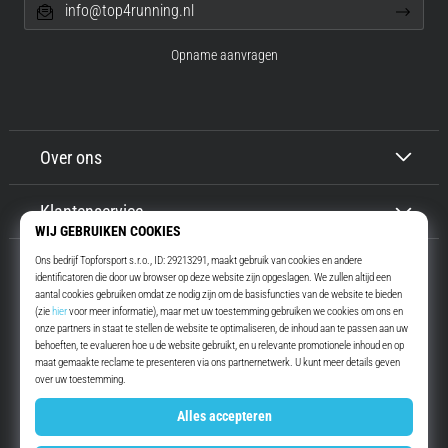
info@top4running.nl
Opname aanvragen
Over ons
Klantenservice
Top4Running.nl
Meer dan 16 jaar motiveren wij jou om te gaan lopen. Sneller. Met ons.
Elke dag.
Instagram
YouTube