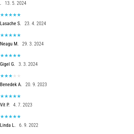
.
13. 5. 2024
Een
van
de
Lasache S.
23. 4. 2024
meest
voorkomende
oorzaken
Neagu M.
29. 3. 2024
is
fasciitis…
Gigel G.
3. 3. 2024
5. 8. 2026
•
7 min. lezen
Benedek A.
20. 9. 2023
Koolhydraatsupercompensatie:
Hoe
Vít P.
4. 7. 2023
Beïnvloedt
Het
Je
Linda L.
6. 9. 2022
Hardloopprestaties?