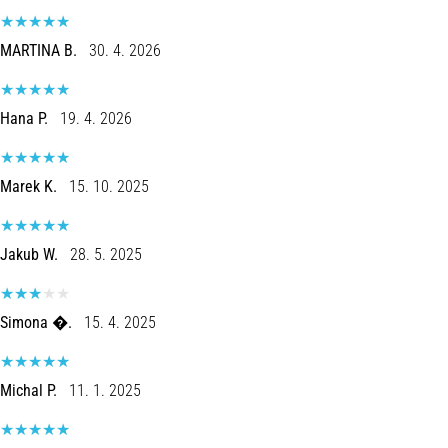
5. 8. 2026
•
MARTINA B.
30. 4. 2026
5 min. lezen
Plantar
Fasciitis:
Hana P.
19. 4. 2026
Symptomen,
Oorzaken
Marek K.
15. 10. 2025
en
Behandeling
Ervaar
Jakub W.
28. 5. 2025
je
een
scherpe
Simona �.
15. 4. 2025
hielpijn
tijdens
of
Michal P.
11. 1. 2025
na
het
hardlopen?