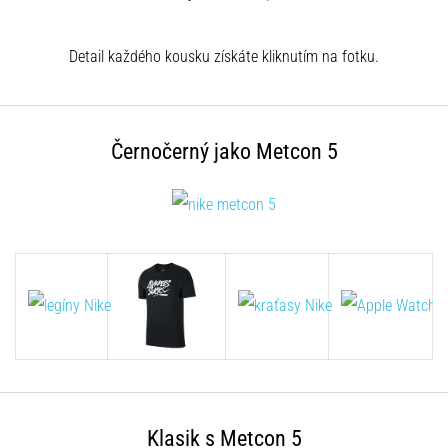
Shuttlerun
en
Detail každého kousku získáte kliknutím na fotku.
piepjestest:
Wat
zijn
ze
Černočerný jako Metcon 5
en
hoe
voer
je
ze
uit?
In
de
praktijk
test
de
shuttle
Klasik s Metcon 5