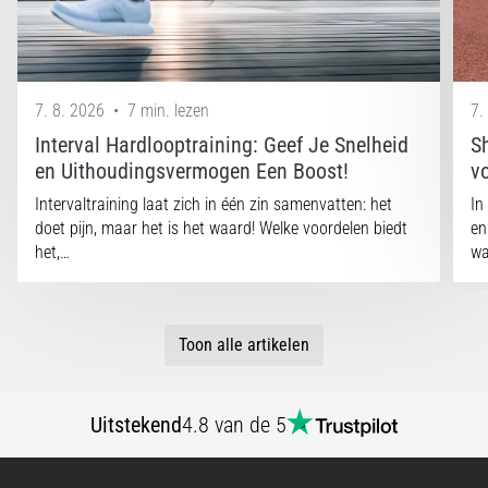
7. 8. 2026
•
7 min. lezen
7.
Interval Hardlooptraining: Geef Je Snelheid
Sh
en Uithoudingsvermogen Een Boost!
vo
Intervaltraining laat zich in één zin samenvatten: het
In
doet pijn, maar het is het waard! Welke voordelen biedt
en
het,…
wa
Toon alle artikelen
Uitstekend
4.8 van de 5