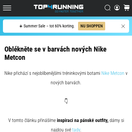
één
zin
Zoeken op
winke
Top4Running.nl
samenvatten:
het
Zoeken
☀️ Summer Sale – tot 60% korting.
NU SHOPPEN
doet
pijn,
maar
Oblékněte se v barvách nových Nike
het
is
Metcon
het
waard!
Nike přichází s nejoblíbenějšími tréninkovými botami
Nike Metcon
v
Welke
voordelen
nových barvách.
biedt
het,
…
👇
7. 8. 2026
V tomto článku přinášíme
inspiraci na pánské outfity,
dámy si
•
najdou své
tady
.
6 min. lezen