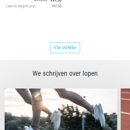
€149,99
€97,50
Laatste laagste prijs
€97,50
Vše od Nike
We schrijven over lopen