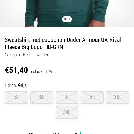
van
kniepijn
tijdens
en
na
het
Sweatshirt met capuchon Under Armour UA Rival
hardlopen
Fleece Big Logo HD-GRN
Knieklachten
Categorie:
Heren sweaters
treffen
elke
€51,40
inclusief BTW
hardloper
wel
Heren,
Grijs
eens
in
S
M
L
XL
XXL
zijn
leven,
of
3XL
je
nu
een