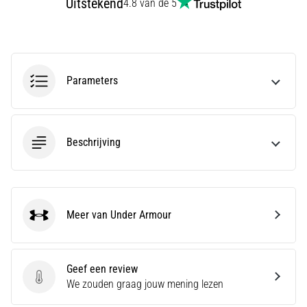
Uitstekend
4.8 van de 5
amateur
bent
of
een
pro.
Parameters
Wat
zijn
de
meest…
Beschrijving
5. 8. 2026
•
5 min. lezen
Meer van Under Armour
Plantar
Under Armour
Fasciitis:
Symptomen,
Geef een review
Oorzaken
Geef een review
We zouden graag jouw mening lezen
en
Behandeling