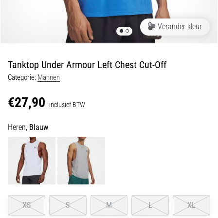
Shuttlerun
en
Verander kleur
piepjestest:
Wat
zijn
Tanktop Under Armour Left Chest Cut-Off
ze
Categorie:
Mannen
en
hoe
€27,90
inclusief BTW
voer
je
Heren,
Blauw
ze
uit?
In
de
praktijk
test
de
XS
S
M
L
XL
shuttle