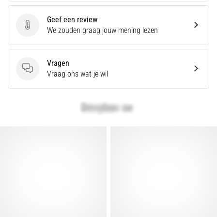
en
Preventie
Geef een review
Hardlopersknie,
Geef een review
We zouden graag jouw mening lezen
ook
wel
bekend
Vragen
als
Vragen
Vraag ons wat je wil
het
iliotibiale
bandsyndroom
(ITBS),
is
een
zeer
veelvoorkomend
gezondheidsprobleem…
Toon
alle