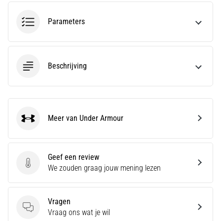
run
snelheid,
Parameters
wendbaarheid
en
richtingsveranderingen.
Hoe
Beschrijving
voer
je
deze
correct
uit,
Meer van Under Armour
waar…
Under Armour
6. 8. 2026
Geef een review
•
Geef een review
We zouden graag jouw mening lezen
7 min. lezen
Hardlopersknie:
Oorzaken,
Vragen
Behandeling
Vragen
Vraag ons wat je wil