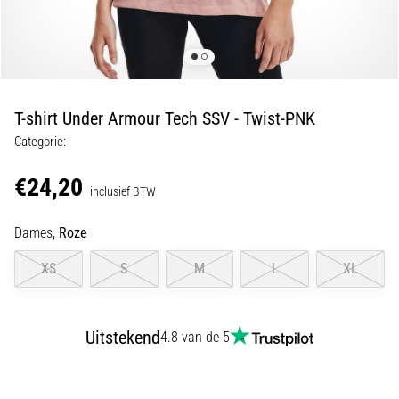
Shuttlerun
en
piepjestest:
Wat
zijn
T-shirt Under Armour Tech SSV - Twist-PNK
ze
Categorie:
en
hoe
€24,20
inclusief BTW
voer
je
Dames,
Roze
ze
uit?
XS
S
M
L
XL
In
de
praktijk
Uitstekend
4.8 van de 5
test
de
shuttle