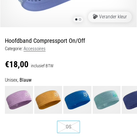
Shuttlerun
en
Verander kleur
piepjestest:
Wat
zijn
Hoofdband Compressport On/Off
ze
Categorie:
Accessoires
en
hoe
€18,00
inclusief BTW
voer
je
Unisex,
Blauw
ze
uit?
In
de
praktijk
test
de
OS
shuttle