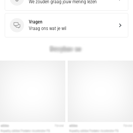
en
Geef een review
We zouden graag jouw mening lezen
Preventie
Hardlopersknie,
Vragen
ook
Vragen
Vraag ons wat je wil
wel
bekend
als
het
iliotibiale
bandsyndroom
(ITBS),
is
een
zeer
veelvoorkomend
gezondheidsprobleem…
Toon
alle