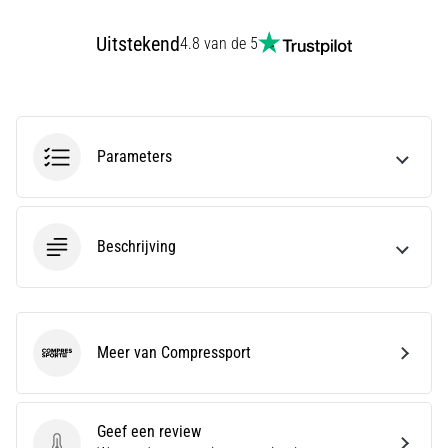
run
snelheid,
Uitstekend
4.8 van de 5
wendbaarheid
en
richtingsveranderingen.
Hoe
voer
Parameters
je
deze
correct
uit,
Beschrijving
waar…
6. 8. 2026
•
7 min. lezen
Meer van Compressport
Compressport
Hardlopersknie:
Oorzaken,
Behandeling
Geef een review