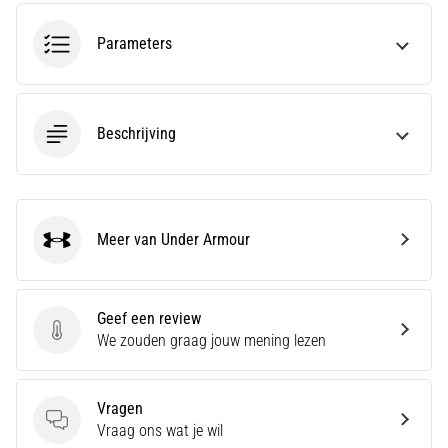
run
snelheid,
Parameters
wendbaarheid
en
richtingsveranderingen.
Hoe
Beschrijving
voer
je
deze
correct
uit,
Meer van Under Armour
waar…
Under Armour
6. 8. 2026
Geef een review
•
Geef een review
We zouden graag jouw mening lezen
7 min. lezen
Hardlopersknie:
Oorzaken,
Vragen
Behandeling
Vragen
Vraag ons wat je wil