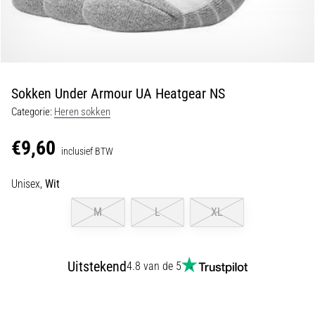
Shuttlerun
en
piepjestest:
Wat
zijn
Sokken Under Armour UA Heatgear NS
ze
Categorie:
Heren sokken
en
hoe
€9,60
inclusief BTW
voer
je
Unisex,
Wit
ze
uit?
M
L
XL
In
de
praktijk
Uitstekend
4.8 van de 5
test
de
shuttle