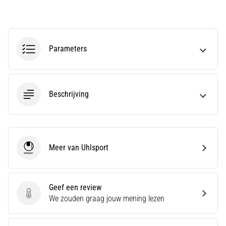
run
snelheid,
wendbaarheid
en
richtingsveranderingen.
Parameters
Hoe
voer
je
deze
Beschrijving
correct
uit,
waar…
Meer van Uhlsport
Uhlsport
6. 8. 2026
•
7 min. lezen
Geef een review
Hardlopersknie:
Geef een review
We zouden graag jouw mening lezen
Oorzaken,
Behandeling