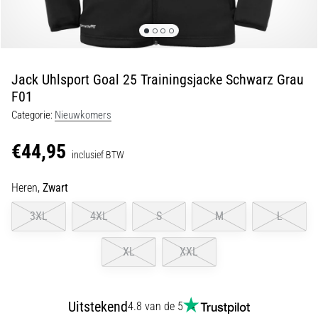
Shuttlerun
en
piepjestest:
Wat
Jack Uhlsport Goal 25 Trainingsjacke Schwarz Grau
zijn
F01
ze
Categorie:
Nieuwkomers
en
hoe
€44,95
voer
inclusief BTW
je
Heren,
Zwart
ze
uit?
3XL
4XL
S
M
L
In
de
XL
XXL
praktijk
test
de
Uitstekend
4.8 van de 5
shuttle