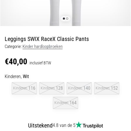
van
kniepijn
tijdens
en
na
het
Leggings SWIX RaceX Classic Pants
hardlopen
Categorie:
Kinder hardloopbroeken
Knieklachten
treffen
€40,00
inclusief BTW
elke
hardloper
Kinderen,
Wit
wel
eens
116
128
140
152
Kinderen
Kinderen
Kinderen
Kinderen
in
zijn
164
leven,
Kinderen
of
je
nu
Uitstekend
4.8 van de 5
een