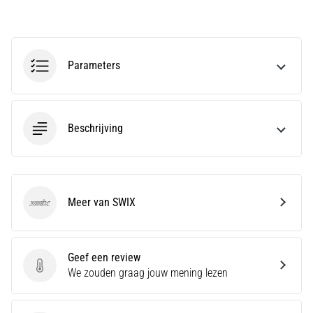
amateur
bent
of
een
Parameters
pro.
Wat
zijn
de
Beschrijving
meest…
5. 8. 2026
•
Meer van SWIX
5 min. lezen
SWIX
Plantar
Fasciitis:
Geef een review
Symptomen,
Geef een review
We zouden graag jouw mening lezen
Oorzaken
en
Behandeling