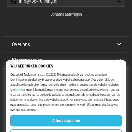
info@top4running.nl
Opname aanvragen
Over ons
Klantenservice
Top4Running.nl
Meer dan 16 jaar motiveren wij jou om te gaan lopen. Sneller. Met ons.
Elke dag.
Instagram
YouTube