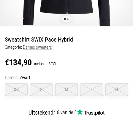
Shuttlerun
en
piepjestest:
Wat
zijn
Sweatshirt SWIX Pace Hybrid
ze
Categorie:
Dames sweaters
en
hoe
€134,90
inclusief BTW
voer
je
Dames,
Zwart
ze
uit?
XS
S
M
L
XL
In
de
praktijk
Uitstekend
4.8 van de 5
test
de
shuttle