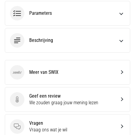
run
snelheid,
Parameters
wendbaarheid
en
richtingsveranderingen.
Hoe
Beschrijving
voer
je
deze
correct
uit,
Meer van SWIX
waar…
SWIX
6. 8. 2026
Geef een review
•
Geef een review
We zouden graag jouw mening lezen
7 min. lezen
Hardlopersknie:
Oorzaken,
Vragen
Behandeling
Vragen
Vraag ons wat je wil