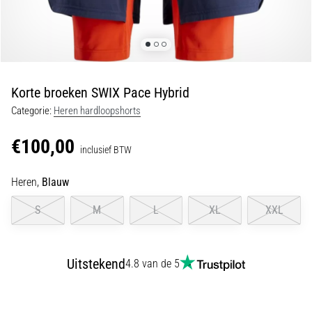
Shuttlerun
en
piepjestest:
Wat
zijn
Korte broeken SWIX Pace Hybrid
ze
Categorie:
Heren hardloopshorts
en
hoe
€100,00
inclusief BTW
voer
je
Heren,
Blauw
ze
uit?
S
M
L
XL
XXL
In
de
praktijk
Uitstekend
4.8 van de 5
test
de
shuttle