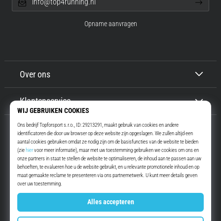
info@top4running.nl
Opname aanvragen
Over ons
Klantenservice
Top4Running.nl
Meer dan 16 jaar motiveren wij jou om te gaan lopen. Sneller. Met ons.
Elke dag.
Instagram
YouTube