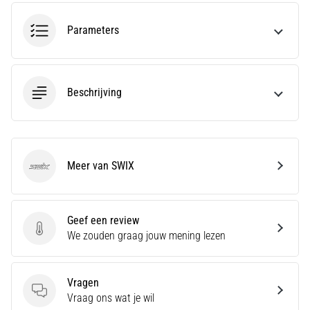
run
snelheid,
Parameters
wendbaarheid
en
richtingsveranderingen.
Hoe
Beschrijving
voer
je
deze
correct
uit,
Meer van SWIX
waar…
SWIX
6. 8. 2026
Geef een review
•
Geef een review
We zouden graag jouw mening lezen
7 min. lezen
Hardlopersknie:
Oorzaken,
Vragen
Behandeling
Vragen
Vraag ons wat je wil