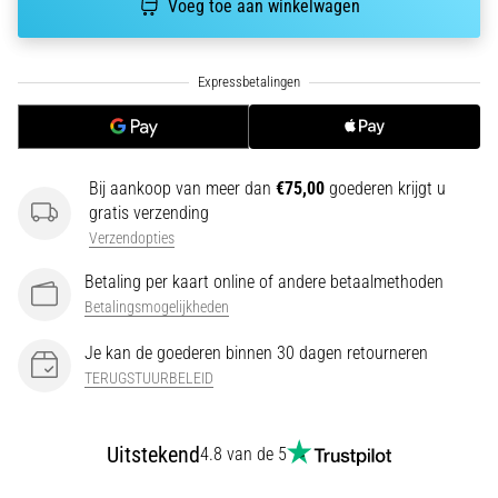
Voeg toe aan winkelwagen
run
snelheid,
wendbaarheid
en
richtingsveranderingen.
Hoe
voer
je
Bij aankoop van meer dan
€75,00
goederen krijgt u
deze
gratis verzending
correct
Verzendopties
uit,
waar…
Betaling per kaart online of andere betaalmethoden
Betalingsmogelijkheden
6. 8. 2026
Je kan de goederen binnen 30 dagen retourneren
•
TERUGSTUURBELEID
7 min. lezen
Hardlopersknie:
Oorzaken,
Uitstekend
4.8 van de 5
Behandeling