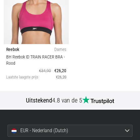
Reebok
Dames
BH Reebok ID TRAIN RACER BRA
-
Rood
€34,90
€26,20
Laatste laagste prijs
€26,20
Uitstekend
4.8 van de 5
EUR - Nederland (Dutch)