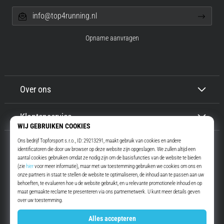
info@top4running.nl
Opname aanvragen
Over ons
Klantenservice
Top4Running.nl
Meer dan 16 jaar motiveren wij jou om te gaan lopen. Sneller. Met ons.
Elke dag.
Instagram
YouTube