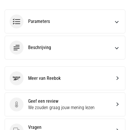
en
Preventie
Hardlopersknie,
Parameters
ook
wel
bekend
als
Beschrijving
het
iliotibiale
bandsyndroom
(ITBS),
is
Meer van Reebok
Reebok
een
zeer
veelvoorkomend
gezondheidsprobleem…
Geef een review
Geef een review
We zouden graag jouw mening lezen
Toon
Vragen
alle