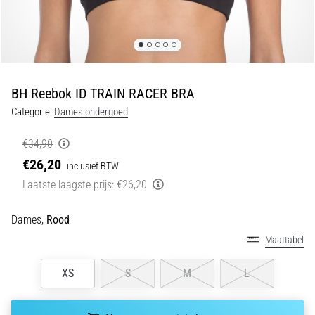
Shuttlerun
en
piepjestest:
Wat
zijn
BH Reebok ID TRAIN RACER BRA
ze
Categorie:
Dames ondergoed
en
hoe
€34,90
voer
€26,20
inclusief BTW
je
Laatste laagste prijs:
€26,20
ze
uit?
Dames,
Rood
In
Maattabel
de
praktijk
test
XS
S
M
L
de
shuttle