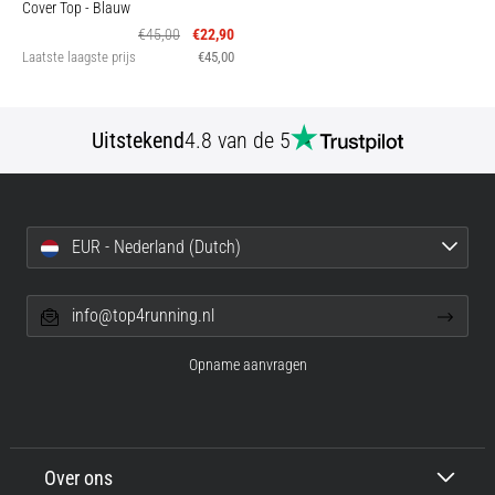
Cover Top
- Blauw
€45,00
€22,90
Laatste laagste prijs
€45,00
Uitstekend
4.8 van de 5
EUR - Nederland (Dutch)
info@top4running.nl
Opname aanvragen
Over ons