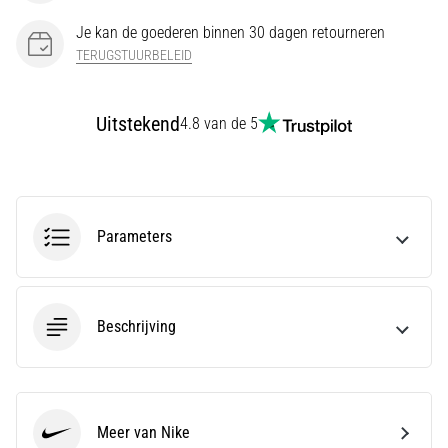
en
Preventie
Je kan de goederen binnen 30 dagen retourneren
TERUGSTUURBELEID
Hardlopersknie,
ook
wel
Uitstekend
4.8 van de 5
bekend
als
het
iliotibiale
bandsyndroom
(ITBS),
Parameters
is
een
zeer
veelvoorkomend
Beschrijving
gezondheidsprobleem…
Toon
Meer van Nike
alle
Nike