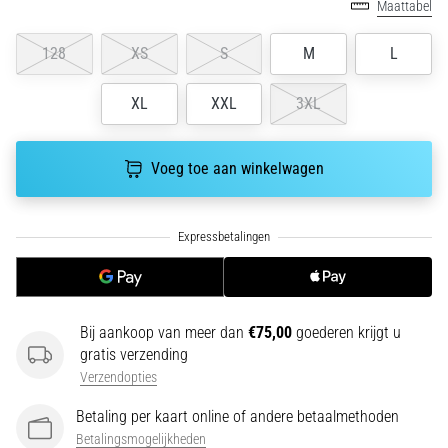
run
Maattabel
snelheid,
wendbaarheid
128
XS
S
M
L
en
richtingsveranderingen.
XL
XXL
3XL
Hoe
voer
je
Voeg toe aan winkelwagen
deze
correct
uit,
waar…
6. 8. 2026
•
Bij aankoop van meer dan
€75,00
goederen krijgt u
7 min. lezen
gratis verzending
Verzendopties
Hardlopersknie:
Oorzaken,
Betaling per kaart online of andere betaalmethoden
Behandeling
Betalingsmogelijkheden