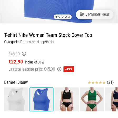
Shuttlerun
en
Verander kleur
piepjestest:
Wat
zijn
T-shirt Nike Women Team Stock Cover Top
ze
Categorie:
Dames hardloopshirts
en
hoe
€45,00
voer
€22,90
inclusief BTW
je
Laatste laagste prijs:
€45,00
-49%
ze
uit?
Beoordelingen
Dames,
Blauw
(21)
In
de
praktijk
test
de
shuttle