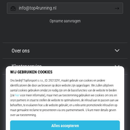
info@top4running.nl
Opname aanvragen
Over ons
Klantenservice
Top4Running.nl
Meer dan 16 jaar motiveren wij jou om te gaan lopen. Sneller. Met ons.
Elke dag.
Instagram
YouTube