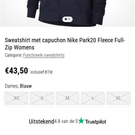
Shuttlerun
en
piepjestest:
Wat
zijn
Sweatshirt met capuchon Nike Park20 Fleece Full-
ze
Zip Womens
en
Categorie:
Functionele sweatshirts
hoe
voer
€43,50
inclusief BTW
je
ze
Dames,
Blauw
uit?
In
XS
S
M
L
XL
de
praktijk
test
Uitstekend
4.8 van de 5
de
shuttle