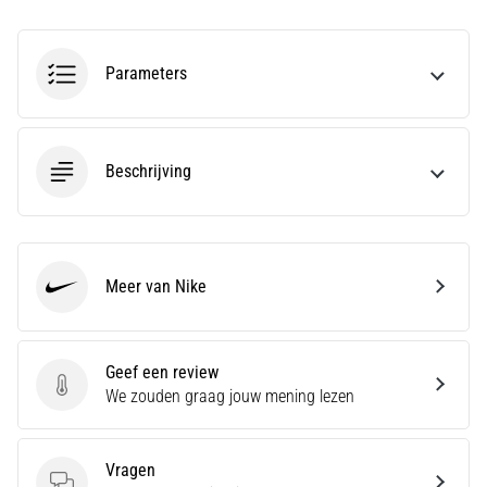
run
snelheid,
wendbaarheid
Parameters
en
richtingsveranderingen.
Hoe
voer
Beschrijving
je
deze
correct
uit,
waar…
Meer van Nike
Nike
6. 8. 2026
•
Geef een review
7 min. lezen
Geef een review
We zouden graag jouw mening lezen
Hardlopersknie:
Oorzaken,
Behandeling
Vragen