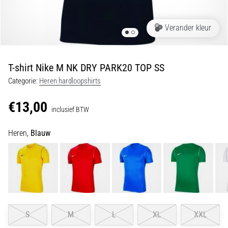
Shuttlerun
en
Verander kleur
piepjestest:
Wat
zijn
T-shirt Nike M NK DRY PARK20 TOP SS
ze
Categorie:
Heren hardloopshirts
en
hoe
€13,00
inclusief BTW
voer
je
Heren,
Blauw
ze
uit?
In
de
praktijk
test
de
S
M
L
XL
XXL
shuttle