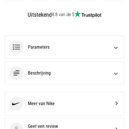
run
snelheid,
Uitstekend
wendbaarheid
4.8 van de 5
en
richtingsveranderingen.
Hoe
voer
je
Parameters
deze
correct
uit,
waar…
Beschrijving
6. 8. 2026
•
7 min. lezen
Meer van Nike
Nike
Hardlopersknie:
Oorzaken,
Behandeling
Geef een review