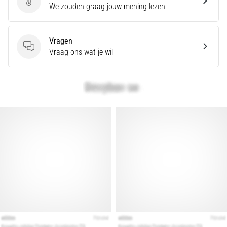
en
Geef een review
We zouden graag jouw mening lezen
Preventie
Hardlopersknie,
Vragen
ook
Vragen
Vraag ons wat je wil
wel
bekend
als
het
iliotibiale
bandsyndroom
(ITBS),
is
een
zeer
veelvoorkomend
gezondheidsprobleem…
Toon
alle