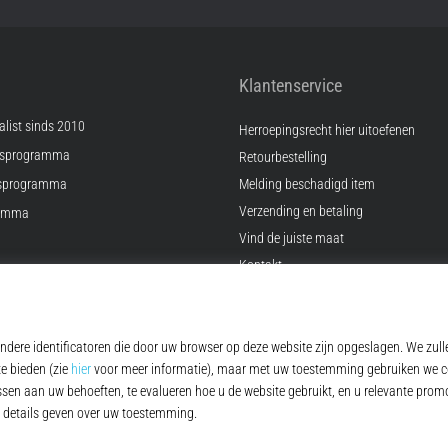
Klantenservice
list sinds 2010
Herroepingsrecht hier uitoefenen
psprogramma
Retourbestelling
sprogramma
Melding beschadigd item
Verzending en betaling
ramma
Vind de juiste maat
Kontakt
ingen
FAQ
Privacybeleid
© 2010 – 2026
Top4Running.nl