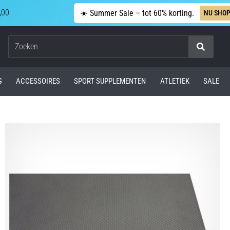
,00
☀️ Summer Sale – tot 60% korting.
NU SHO
Zoeken
G
ACCESSOIRES
SPORT SUPPLEMENTEN
ATLETIEK
SALE