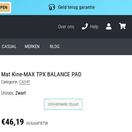
Geld terug garantie
PPEN
Over ons
Help
Gebruiker
winkel
CASUAL
MERKEN
BLOG
Mat Kine-MAX TPX BALANCE PAD
Categorie:
CAIHP
Unisex,
Zwart
Universele maat
€46,19
inclusief BTW