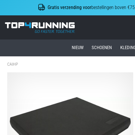
Gratis verzending voor
bestellingen boven €75
Top4Running.nl
NIEUW
SCHOENEN
KLEDIN
CAIHP