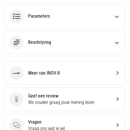
Een
van
Parameters
de
meest
voorkomende
oorzaken
Beschrijving
is
fasciitis…
5. 8. 2026
Meer van INOV-8
•
INOV-8
7 min. lezen
Koolhydraatsupercompensatie:
Hoe
Geef een review
Geef een review
Beïnvloedt
We zouden graag jouw mening lezen
Het
Je
Vragen
Hardloopprestaties?
Vragen
Vraag ons wat je wil