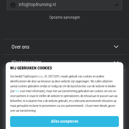
info@top4running.nl
Opname aanvragen
Over ons
Klantenservice
Top4Running.nl
Meer dan 16 jaar motiveren wij jou om te gaan lopen. Sneller. Met ons.
Elke dag.
Instagram
YouTube