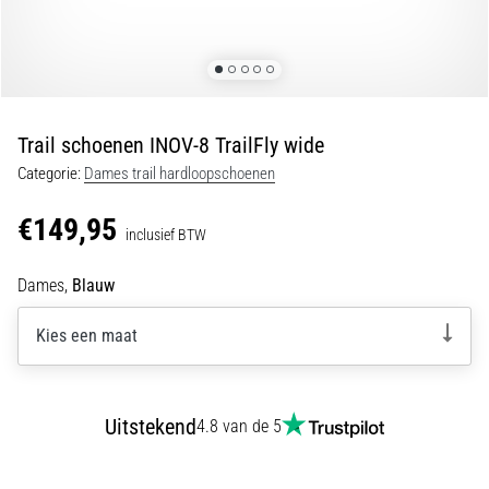
5. 8. 2026
•
5 min. lezen
Plantar
Fasciitis:
Trail schoenen INOV-8 TrailFly wide
Symptomen,
Categorie:
Dames trail hardloopschoenen
Oorzaken
en
€149,95
Behandeling
inclusief BTW
Ervaar
Dames,
Blauw
je
een
Kies een maat
scherpe
hielpijn
tijdens
of
Uitstekend
4.8 van de 5
na
het
hardlopen?