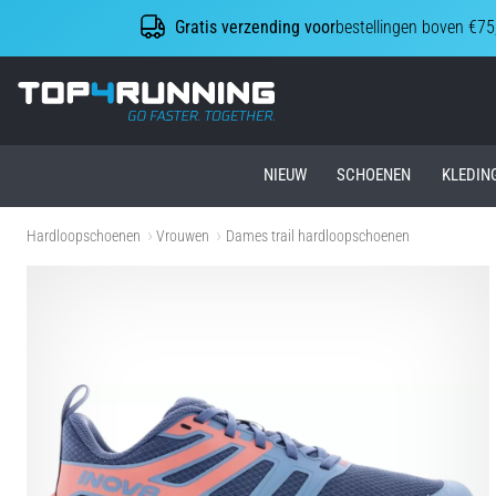
Gratis verzending voor
bestellingen boven €75
Top4Running.nl
NIEUW
SCHOENEN
KLEDIN
Hardloopschoenen
Vrouwen
Dames trail hardloopschoenen