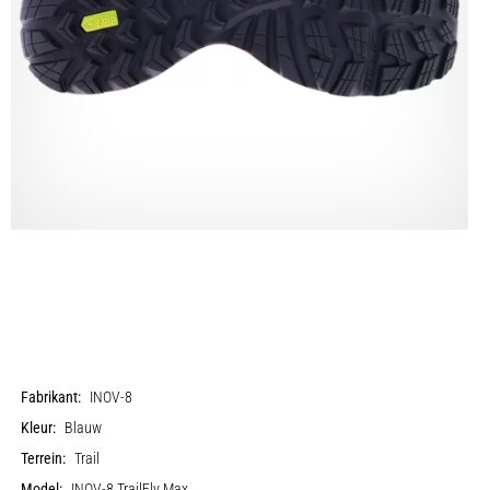
Fabrikant:
INOV-8
Kleur:
Blauw
Terrein:
Trail
Model:
INOV-8 TrailFly Max