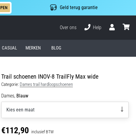
Geld terug garantie
PPEN
Over ons
Help
Gebruiker
winkel
CASUAL
MERKEN
BLOG
Trail schoenen INOV-8 TrailFly Max wide
Categorie:
Dames trail hardloopschoenen
Dames,
Blauw
Kies een maat
€112,90
inclusief BTW