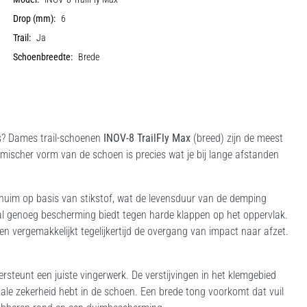
Drop (mm):
6
Trail:
Ja
Schoenbreedte:
Brede
 is? Dames trail-schoenen
INOV-8 TrailFly Max
(breed) zijn de meest
omischer vorm van de schoen is precies wat je bij lange afstanden
schuim op basis van stikstof, wat de levensduur van de demping
 al genoeg bescherming biedt tegen harde klappen op het oppervlak.
n vergemakkelijkt tegelijkertijd de overgang van impact naar afzet.
steunt een juiste vingerwerk. De verstijvingen in het klemgebied
imale zekerheid hebt in de schoen. Een brede tong voorkomt dat vuil