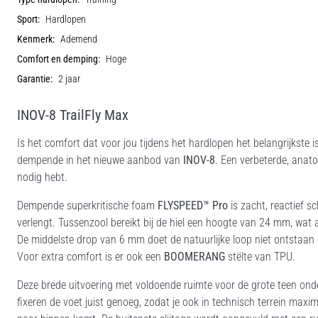
Sport:
Hardlopen
Kenmerk:
Ademend
Comfort en demping:
Hoge
Garantie:
2 jaar
INOV-8 TrailFly Max
Is het comfort dat voor jou tijdens het hardlopen het belangrijkste
dempende in het nieuwe aanbod van
INOV-8
. Een verbeterde, anat
nodig hebt.
Dempende superkritische foam
FLYSPEED™ Pro
is zacht, reactief 
verlengt. Tussenzool bereikt bij de hiel een hoogte van 24 mm, wat
De middelste drop van 6 mm doet de natuurlijke loop niet ontstaan e
Voor extra comfort is er ook een
BOOMERANG
stëlte van TPU.
Deze brede uitvoering met voldoende ruimte voor de grote teen onder
fixeren de voet juist genoeg, zodat je ook in technisch terrein max