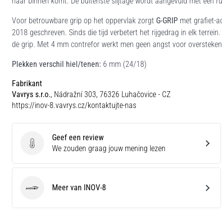
naar binnen komt. De buitenste slijtage wordt aangevuld met een 
Voor betrouwbare grip op het oppervlak zorgt
G-GRIP
met grafiet-a
2018 geschreven. Sinds die tijd verbetert het rijgedrag in elk terre
de grip. Met 4 mm contrefor werkt men geen angst voor overstekend 
Plekken verschil hiel/tenen:
6 mm (24/18)
Fabrikant
Vavrys s.r.o.
, Nádražní 303, 76326 Luhačovice - CZ
https://inov-8.vavrys.cz/kontaktujte-nas
Geef een review
Geef een review
We zouden graag jouw mening lezen
Meer van INOV-8
INOV-8