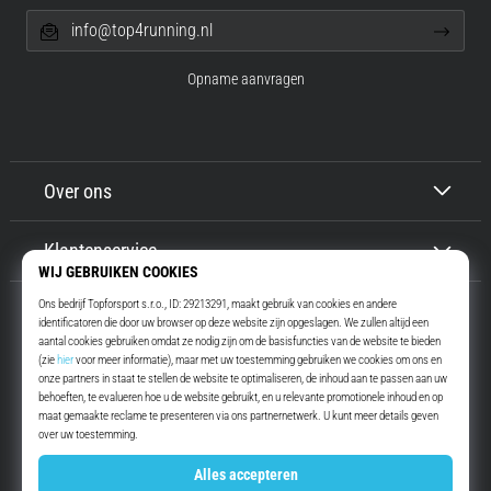
info@top4running.nl
Opname aanvragen
Over ons
Klantenservice
Top4Running.nl
Meer dan 16 jaar motiveren wij jou om te gaan lopen. Sneller. Met ons.
Elke dag.
Instagram
YouTube