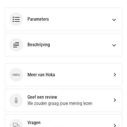
amateur
bent
of
Parameters
een
pro.
Wat
zijn
Beschrijving
de
meest…
5. 8. 2026
Meer van Hoka
•
Hoka
5 min. lezen
Plantar
Geef een review
Fasciitis:
Geef een review
We zouden graag jouw mening lezen
Symptomen,
Oorzaken
en
Vragen
Behandeling