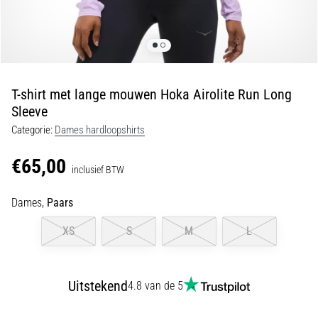
van
kniepijn
tijdens
en
na
het
T-shirt met lange mouwen Hoka Airolite Run Long
hardlopen
Sleeve
Knieklachten
Categorie:
Dames hardloopshirts
treffen
elke
€65,00
inclusief BTW
hardloper
wel
Dames,
Paars
eens
in
XS
S
M
L
zijn
leven,
of
je
Uitstekend
4.8 van de 5
nu
een