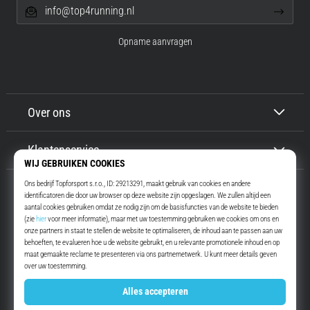
info@top4running.nl
Opname aanvragen
Over ons
Klantenservice
Top4Running.nl
Meer dan 16 jaar motiveren wij jou om te gaan lopen. Sneller. Met ons.
Elke dag.
Instagram
YouTube