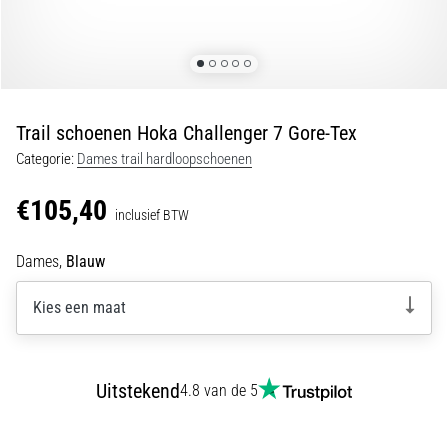
Shuttlerun
en
piepjestest:
Wat
zijn
Trail schoenen Hoka Challenger 7 Gore-Tex
ze
Categorie:
Dames trail hardloopschoenen
en
hoe
€105,40
inclusief BTW
voer
je
Dames,
Blauw
ze
uit?
Kies een maat
In
de
praktijk
test
Uitstekend
4.8 van de 5
de
shuttle