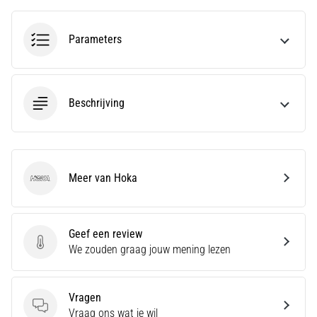
run
snelheid,
wendbaarheid
Parameters
en
richtingsveranderingen.
Hoe
voer
Beschrijving
je
deze
correct
uit,
waar…
Meer van Hoka
Hoka
6. 8. 2026
•
Geef een review
7 min. lezen
Geef een review
We zouden graag jouw mening lezen
Hardlopersknie:
Oorzaken,
Vragen
Behandeling
Vragen
Vraag ons wat je wil