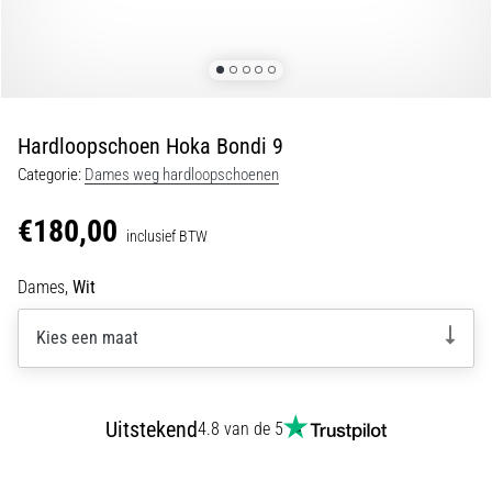
van
kniepijn
tijdens
en
na
het
Hardloopschoen Hoka Bondi 9
hardlopen
Categorie:
Dames weg hardloopschoenen
Knieklachten
treffen
€180,00
inclusief BTW
elke
hardloper
Dames,
Wit
wel
eens
Kies een maat
in
zijn
leven,
of
Uitstekend
4.8 van de 5
je
nu
een