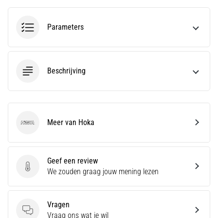
amateur
bent
Parameters
of
een
pro.
Wat
Beschrijving
zijn
de
meest…
5. 8. 2026
Meer van Hoka
Hoka
•
5 min. lezen
Plantar
Geef een review
Fasciitis:
Geef een review
We zouden graag jouw mening lezen
Symptomen,
Oorzaken
en
Vragen
Vragen
Behandeling
Vraag ons wat je wil