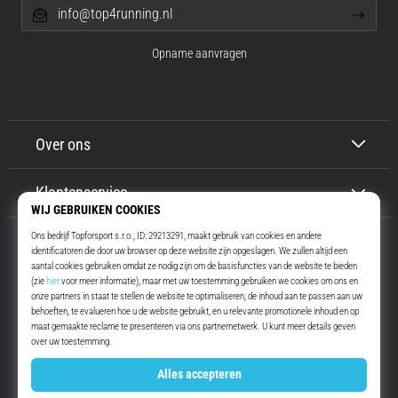
info@top4running.nl
Opname aanvragen
Over ons
Klantenservice
Top4Running.nl
Meer dan 16 jaar motiveren wij jou om te gaan lopen. Sneller. Met ons.
Elke dag.
Instagram
YouTube