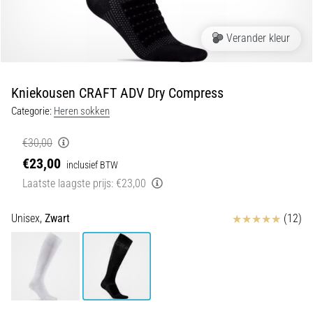
5. 8. 2026
•
Verander kleur
5 min. lezen
Plantar
Fasciitis:
Kniekousen CRAFT ADV Dry Compress
Symptomen,
Categorie:
Heren sokken
Oorzaken
en
€30,00
Behandeling
€23,00
inclusief BTW
Ervaar
Laatste laagste prijs:
€23,00
je
een
Beoordelingen
scherpe
Unisex,
Zwart
(12)
hielpijn
tijdens
of
na
het
hardlopen?