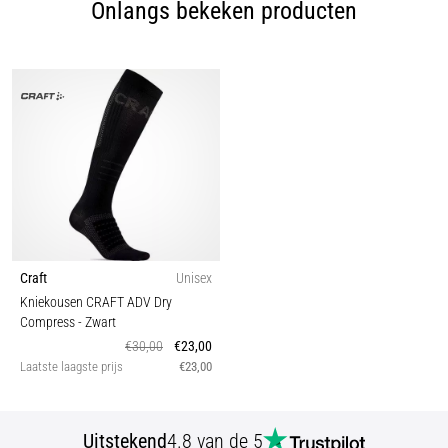
Onlangs bekeken producten
Craft
Unisex
Kniekousen CRAFT ADV Dry
Compress
- Zwart
€30,00
€23,00
Laatste laagste prijs
€23,00
Uitstekend
4.8 van de 5