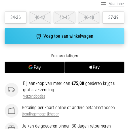
Maattabel
Een
van
34-36
40-42
43-45
46-48
37-39
de
meest
voorkomende
Voeg toe aan winkelwagen
oorzaken
is
fasciitis…
5. 8. 2026
•
7 min. lezen
Bij aankoop van meer dan
€75,00
goederen krijgt u
Koolhydraatsupercompensatie:
gratis verzending
Hoe
Verzendopties
Beïnvloedt
Betaling per kaart online of andere betaalmethoden
Het
Betalingsmogelijkheden
Je
Hardloopprestaties?
Je kan de goederen binnen 30 dagen retourneren