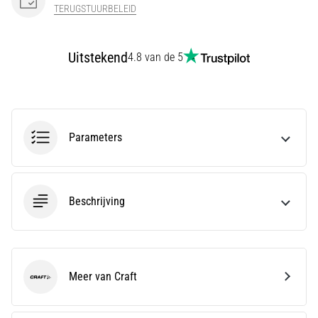
Men
TERUGSTUURBELEID
zegt
dat
koolhydraatsupercompensatie
Uitstekend
4.8 van de 5
de
uithoudingsprestaties
verbetert.
Is
dat
Parameters
echt
zo?
Ontdek
wat…
Beschrijving
Toon
alle
artikelen
Meer van Craft
Craft