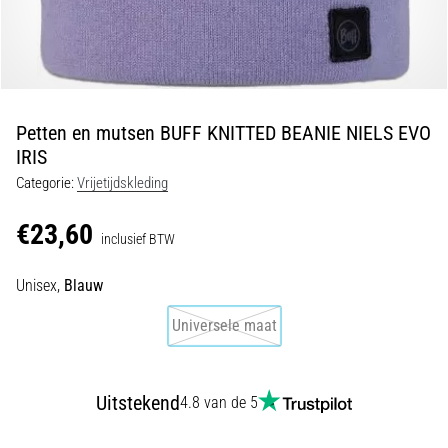
van
kniepijn
tijdens
en
na
het
Petten en mutsen BUFF KNITTED BEANIE NIELS EVO
hardlopen
IRIS
Knieklachten
Categorie:
Vrijetijdskleding
treffen
elke
€23,60
inclusief BTW
hardloper
wel
Unisex,
Blauw
eens
in
Universele maat
zijn
leven,
of
je
Uitstekend
4.8 van de 5
nu
een