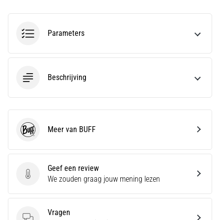
amateur
bent
of
Parameters
een
pro.
Wat
zijn
Beschrijving
de
meest…
5. 8. 2026
Meer van BUFF
•
BUFF
5 min. lezen
Plantar
Geef een review
Fasciitis:
Geef een review
We zouden graag jouw mening lezen
Symptomen,
Oorzaken
en
Vragen
Behandeling