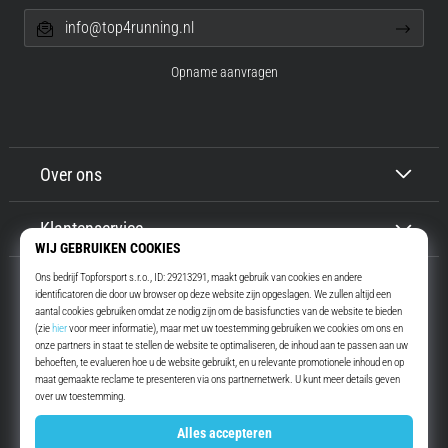
info@top4running.nl
Opname aanvragen
Over ons
Klantenservice
Top4Running.nl
Meer dan 16 jaar motiveren wij jou om te gaan lopen. Sneller. Met ons.
Elke dag.
Instagram
YouTube