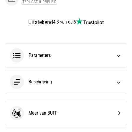
TERUGSTUURBELEID
Men
zegt
dat
Uitstekend
4.8 van de 5
koolhydraatsupercompensatie
de
uithoudingsprestaties
verbetert.
Is
dat
Parameters
echt
zo?
Ontdek
wat…
Beschrijving
Toon
alle
Meer van BUFF
artikelen
BUFF