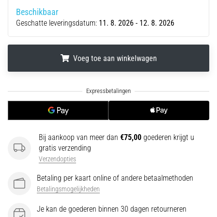
Een
Beschikbaar
van
Geschatte leveringsdatum:
11. 8. 2026 - 12. 8. 2026
de
meest
voorkomende
Voeg toe aan winkelwagen
oorzaken
is
fasciitis…
.
.
.
5. 8. 2026
•
7 min. lezen
Bij aankoop van meer dan
€75,00
goederen krijgt u
Koolhydraatsupercompensatie:
gratis verzending
Hoe
Verzendopties
Beïnvloedt
Betaling per kaart online of andere betaalmethoden
Het
Betalingsmogelijkheden
Je
Hardloopprestaties?
Je kan de goederen binnen 30 dagen retourneren