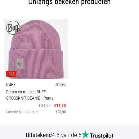
Onlangs bekeken producten
-14%
BUFF
Unisex
Petten en mutsen BUFF
CROSSKNIT BEANIE
- Paars
€34,95
€17,90
Laatste laagste prijs
€20,90
Uitstekend
4.8 van de 5