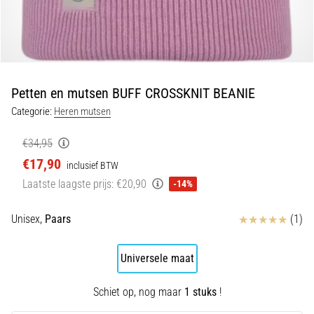
5. 8. 2026
•
5 min. lezen
Plantar
Fasciitis:
Petten en mutsen BUFF CROSSKNIT BEANIE
Symptomen,
Categorie:
Heren mutsen
Oorzaken
en
€34,95
Behandeling
€17,90
inclusief BTW
Ervaar
Laatste laagste prijs:
€20,90
-14%
je
een
Beoordelingen
scherpe
Unisex,
Paars
(1)
hielpijn
tijdens
Universele maat
of
na
Schiet op, nog maar
1 stuks
!
het
hardlopen?