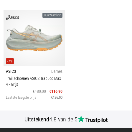
Duurzaamheid
-7%
ASICS
Dames
Trail schoenen ASICS Trabuco Max
4
- Grijs
€180,00
€116,90
Laatste laagste prijs
€126,00
Uitstekend
4.8 van de 5