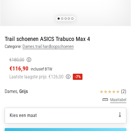
Shuttlerun
en
piepjestest:
Wat
zijn
Trail schoenen ASICS Trabuco Max 4
ze
Categorie:
Dames trail hardloopschoenen
en
hoe
€180,00
voer
€116,90
inclusief BTW
je
Laatste laagste prijs:
€126,00
-7%
ze
uit?
Beoordelingen
Dames,
Grijs
(2)
In
Maattabel
de
praktijk
test
Kies een maat
de
shuttle