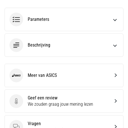
en
Preventie
Hardlopersknie,
Parameters
ook
wel
bekend
als
Beschrijving
het
iliotibiale
bandsyndroom
(ITBS),
is
Meer van ASICS
ASICS
een
zeer
veelvoorkomend
Geef een review
gezondheidsprobleem…
Geef een review
We zouden graag jouw mening lezen
Toon
Vragen
alle