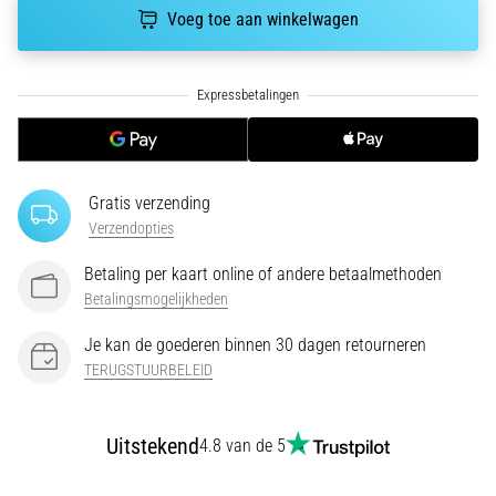
run
Voeg toe aan winkelwagen
snelheid,
wendbaarheid
en
richtingsveranderingen.
Hoe
voer
je
deze
Gratis verzending
correct
Verzendopties
uit,
Betaling per kaart online of andere betaalmethoden
waar…
Betalingsmogelijkheden
6. 8. 2026
Je kan de goederen binnen 30 dagen retourneren
•
TERUGSTUURBELEID
7 min. lezen
Hardlopersknie:
Uitstekend
4.8 van de 5
Oorzaken,
Behandeling