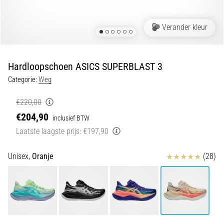
Shuttlerun
en
Verander kleur
piepjestest:
Wat
zijn
Hardloopschoen ASICS SUPERBLAST 3
ze
Categorie:
Weg
en
hoe
€220,00
voer
€204,90
inclusief BTW
je
Laatste laagste prijs:
€197,90
ze
uit?
Beoordelingen
Unisex,
Oranje
(28)
In
de
praktijk
test
de
shuttle