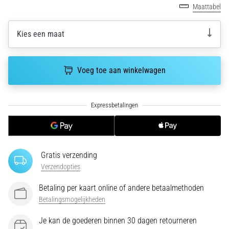
run
Maattabel
snelheid,
wendbaarheid
Kies een maat
en
richtingsveranderingen.
Hoe
Voeg toe aan winkelwagen
voer
je
deze
correct
uit,
waar…
Gratis verzending
6. 8. 2026
Verzendopties
•
7 min. lezen
Betaling per kaart online of andere betaalmethoden
Hardlopersknie:
Betalingsmogelijkheden
Oorzaken,
Behandeling
Je kan de goederen binnen 30 dagen retourneren