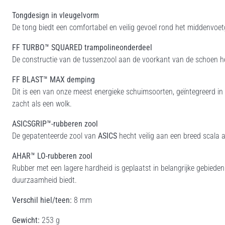
Tongdesign in vleugelvorm
De tong biedt een comfortabel en veilig gevoel rond het middenvoe
FF TURBO™ SQUARED trampolineonderdeel
De constructie van de tussenzool aan de voorkant van de schoen hel
FF BLAST™ MAX demping
Dit is een van onze meest energieke schuimsoorten, geïntegreerd in
zacht als een wolk.
ASICSGRIP™-rubberen zool
De gepatenteerde zool van
ASICS
hecht veilig aan een breed scala 
AHAR™ LO-rubberen zool
Rubber met een lagere hardheid is geplaatst in belangrijke gebieden
duurzaamheid biedt.
Verschil hiel/teen:
8 mm
Gewicht:
253 g