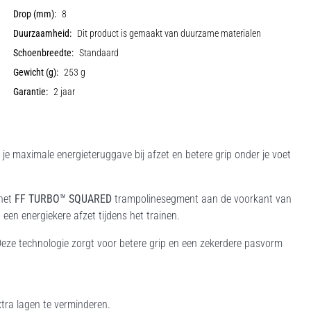
Drop (mm):
8
Duurzaamheid:
Dit product is gemaakt van duurzame materialen
Schoenbreedte:
Standaard
Gewicht (g):
253 g
Garantie:
2 jaar
e maximale energieteruggave bij afzet en betere grip onder je voet
het
FF TURBO™ SQUARED
trampolinesegment aan de voorkant van
en energiekere afzet tijdens het trainen.
Deze technologie zorgt voor betere grip en een zekerdere pasvorm
xtra lagen te verminderen.