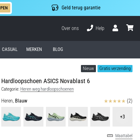
Geld terug garantie
PPEN
Over ons
Help
Gebruiker
winkel
CASUAL
MERKEN
BLOG
Nieuw
Gratis verzending
Hardloopschoen ASICS Novablast 6
Categorie:
Heren weg hardloopschoenen
Beoordelingen
Heren,
Blauw
(2)
+3
Maattabel