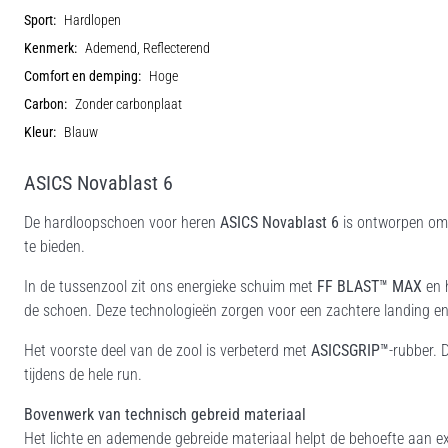
Sport:
Hardlopen
Kenmerk:
Ademend, Reflecterend
Comfort en demping:
Hoge
Carbon:
Zonder carbonplaat
Kleur:
Blauw
ASICS Novablast 6
De hardloopschoen voor heren
ASICS Novablast 6
is ontworpen om j
te bieden.
In de tussenzool zit ons energieke schuim met
FF BLAST™ MAX
en 
de schoen. Deze technologieën zorgen voor een zachtere landing en e
Het voorste deel van de zool is verbeterd met
ASICSGRIP™
-rubber. 
tijdens de hele run.
Bovenwerk van technisch gebreid materiaal
Het lichte en ademende gebreide materiaal helpt de behoefte aan e