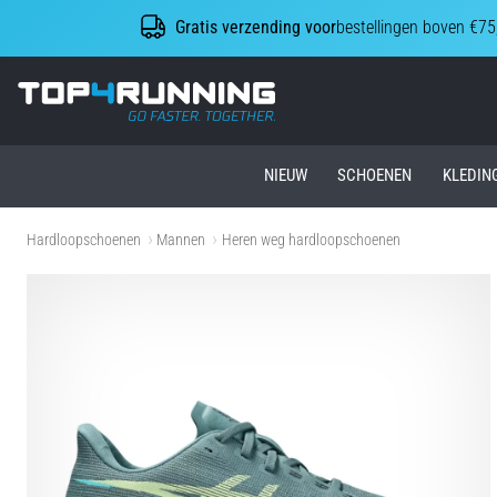
Gratis verzending voor
bestellingen boven €75
Top4Running.nl
NIEUW
SCHOENEN
KLEDIN
Hardloopschoenen
Mannen
Heren weg hardloopschoenen