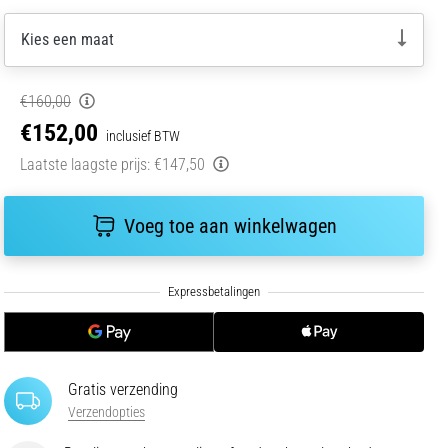
Kies een maat
€160,00
€152,00
inclusief BTW
Laatste laagste prijs:
€147,50
Voeg toe aan winkelwagen
Gratis verzending
Verzendopties