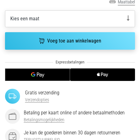
run
Maattabel
snelheid,
wendbaarheid
Kies een maat
en
richtingsveranderingen.
Hoe
Voeg toe aan winkelwagen
voer
je
deze
correct
uit,
waar…
Gratis verzending
6. 8. 2026
Verzendopties
•
7 min. lezen
Betaling per kaart online of andere betaalmethoden
Hardlopersknie:
Betalingsmogelijkheden
Oorzaken,
Je kan de goederen binnen 30 dagen retourneren
Behandeling
TERUGSTUURBELEID