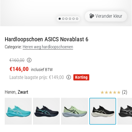
Shuttlerun
en
Verander kleur
piepjestest:
Wat
zijn
Hardloopschoen ASICS Novablast 6
ze
Categorie:
Heren weg hardloopschoenen
en
hoe
€160,00
voer
€146,00
inclusief BTW
je
Laatste laagste prijs:
€149,00
Korting
ze
uit?
Beoordelingen
Heren,
Zwart
(2)
In
de
praktijk
test
de
shuttle