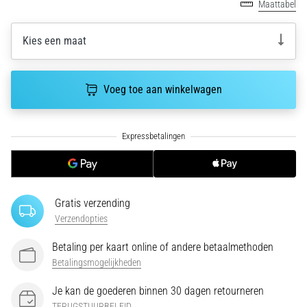
Maattabel
amateur
bent
of
Kies een maat
een
pro.
Wat
Voeg toe aan winkelwagen
zijn
de
meest…
5. 8. 2026
•
5 min. lezen
Gratis verzending
Verzendopties
Plantar
Fasciitis:
Betaling per kaart online of andere betaalmethoden
Symptomen,
Betalingsmogelijkheden
Oorzaken
en
Je kan de goederen binnen 30 dagen retourneren
Behandeling
TERUGSTUURBELEID