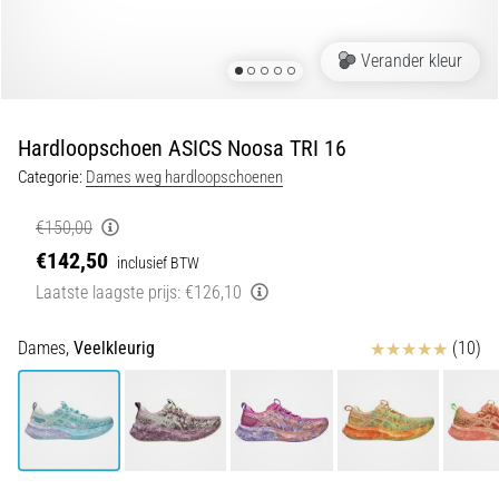
van
kniepijn
tijdens
Verander kleur
en
na
het
Hardloopschoen ASICS Noosa TRI 16
hardlopen
Categorie:
Dames weg hardloopschoenen
Knieklachten
treffen
€150,00
elke
€142,50
inclusief BTW
hardloper
Laatste laagste prijs:
€126,10
wel
eens
in
Beoordelingen
Dames,
Veelkleurig
(10)
zijn
leven,
of
je
nu
een