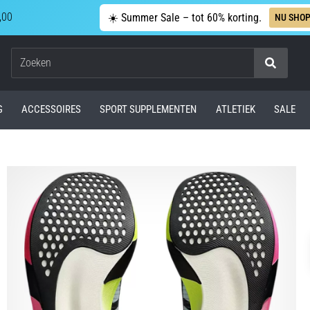
,00
☀️ Summer Sale – tot 60% korting.
NU SHO
Zoeken
G
ACCESSOIRES
SPORT SUPPLEMENTEN
ATLETIEK
SALE