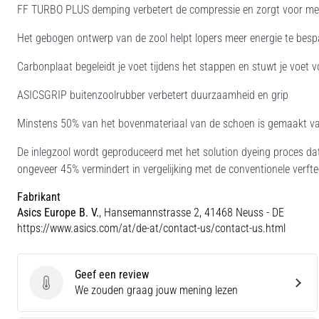
FF TURBO PLUS demping verbetert de compressie en zorgt voor me
Het gebogen ontwerp van de zool helpt lopers meer energie te bespa
Carbonplaat begeleidt je voet tijdens het stappen en stuwt je voet v
ASICSGRIP buitenzoolrubber verbetert duurzaamheid en grip
Minstens 50% van het bovenmateriaal van de schoen is gemaakt van
De inlegzool wordt geproduceerd met het solution dyeing proces da
ongeveer 45% vermindert in vergelijking met de conventionele verfte
Fabrikant
Asics Europe B. V.
, Hansemannstrasse 2, 41468 Neuss - DE
https://www.asics.com/at/de-at/contact-us/contact-us.html
Geef een review
Geef een review
We zouden graag jouw mening lezen