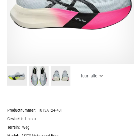
Toon alle
Productnummer:
1013A124-401
Geslacht:
Unisex
Terrein:
Weg
Model:
ASICS Metaspeed Edge