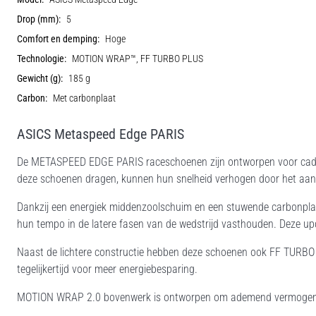
Drop (mm):
5
Comfort en demping:
Hoge
Technologie:
MOTION WRAP™, FF TURBO PLUS
Gewicht (g):
185 g
Carbon:
Met carbonplaat
ASICS Metaspeed Edge PARIS
De METASPEED EDGE PARIS raceschoenen zijn ontworpen voor cadanslo
deze schoenen dragen, kunnen hun snelheid verhogen door het aanta
Dankzij een energiek middenzoolschuim en een stuwende carbonpla
hun tempo in de latere fasen van de wedstrijd vasthouden. Deze up
Naast de lichtere constructie hebben deze schoenen ook FF TURBO 
tegelijkertijd voor meer energiebesparing.
MOTION WRAP 2.0 bovenwerk is ontworpen om ademend vermogen e