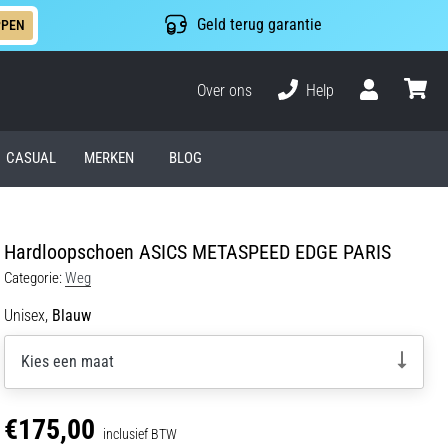
Geld terug garantie
PPEN
Over ons
Help
Gebruiker
winkel
CASUAL
MERKEN
BLOG
Hardloopschoen ASICS METASPEED EDGE PARIS
Categorie:
Weg
Unisex,
Blauw
Kies een maat
€175,00
inclusief BTW