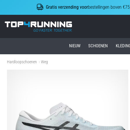
Gratis verzending voor
bestellingen boven €75
Top4Running.nl
NIEUW
SCHOENEN
KLEDIN
Hardloopschoenen
Weg