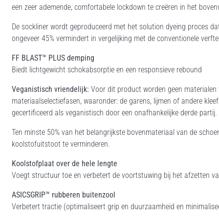
een zeer ademende, comfortabele lockdown te creëren in het boven
De sockliner wordt geproduceerd met het solution dyeing proces da
ongeveer 45% vermindert in vergelijking met de conventionele verft
FF BLAST™ PLUS demping
Biedt lichtgewicht schokabsorptie en een responsieve rebound
Veganistisch vriendelijk:
Voor dit product worden geen materialen v
materiaalselectiefasen, waaronder: de garens, lijmen of andere klee
gecertificeerd als veganistisch door een onafhankelijke derde partij.
Ten minste 50% van het belangrijkste bovenmateriaal van de schoe
koolstofuitstoot te verminderen.
Koolstofplaat over de hele lengte
Voegt structuur toe en verbetert de voortstuwing bij het afzetten v
ASICSGRIP™ rubberen buitenzool
Verbetert tractie (optimaliseert grip en duurzaamheid en minimalise