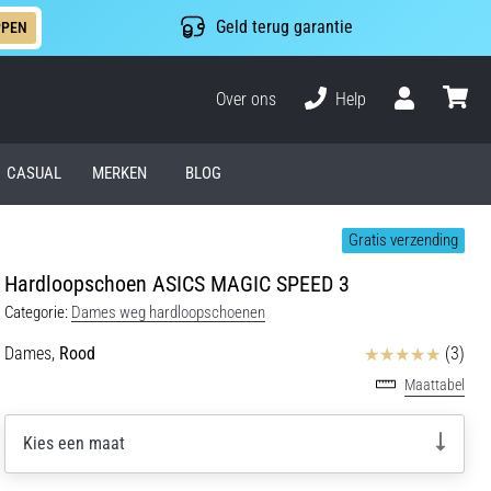
Geld terug garantie
PPEN
Over ons
Help
Gebruiker
winkel
CASUAL
MERKEN
BLOG
Gratis verzending
Hardloopschoen ASICS MAGIC SPEED 3
Categorie:
Dames weg hardloopschoenen
Beoordelingen
Dames,
Rood
(3)
Maattabel
Kies een maat