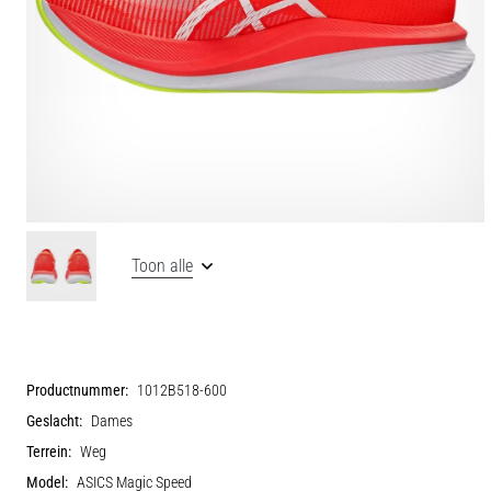
Toon alle
Productnummer:
1012B518-600
Geslacht:
Dames
Terrein:
Weg
Model:
ASICS Magic Speed