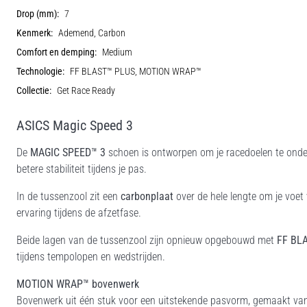
Drop (mm):
7
Kenmerk:
Ademend, Carbon
Comfort en demping:
Medium
Technologie:
FF BLAST™ PLUS, MOTION WRAP™
Collectie:
Get Race Ready
ASICS Magic Speed 3
De
MAGIC SPEED™ 3
schoen is ontworpen om je racedoelen te onde
betere stabiliteit tijdens je pas.
In de tussenzool zit een
carbonplaat
over de hele lengte om je voet
ervaring tijdens de afzetfase.
Beide lagen van de tussenzool zijn opnieuw opgebouwd met
FF BL
tijdens tempolopen en wedstrijden.
MOTION WRAP™ bovenwerk
Bovenwerk uit één stuk voor een uitstekende pasvorm, gemaakt van