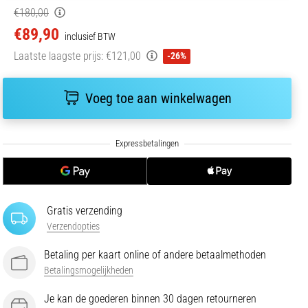
€180,00
€89,90
inclusief BTW
Laatste laagste prijs:
€121,00
-26%
Voeg toe aan winkelwagen
Gratis verzending
Verzendopties
Betaling per kaart online of andere betaalmethoden
Betalingsmogelijkheden
Je kan de goederen binnen 30 dagen retourneren