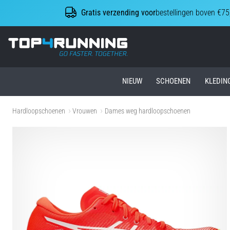
Gratis verzending voor
bestellingen boven €75
Top4Running.nl
NIEUW
SCHOENEN
KLEDIN
Hardloopschoenen
Vrouwen
Dames weg hardloopschoenen