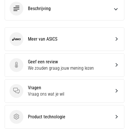
en
Preventie
Beschrijving
Hardlopersknie,
ook
wel
bekend
Meer van ASICS
ASICS
als
het
iliotibiale
Geef een review
bandsyndroom
Geef een review
We zouden graag jouw mening lezen
(ITBS),
is
een
zeer
Vragen
veelvoorkomend
Vragen
Vraag ons wat je wil
gezondheidsprobleem…
Product technologie
Product technologie
Toon
alle