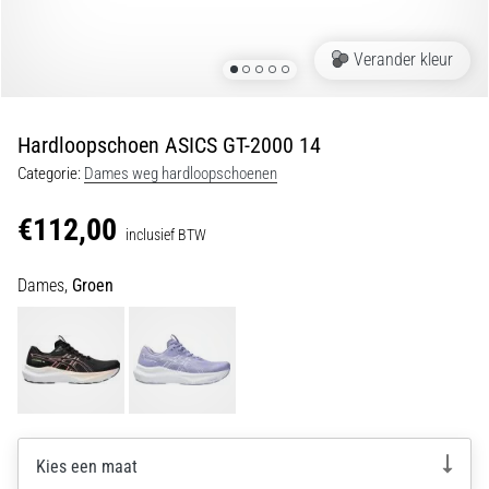
Shuttlerun
en
Verander kleur
piepjestest:
Wat
zijn
Hardloopschoen ASICS GT-2000 14
ze
Categorie:
Dames weg hardloopschoenen
en
hoe
€112,00
inclusief BTW
voer
je
Dames,
Groen
ze
uit?
In
de
praktijk
test
de
Kies een maat
shuttle