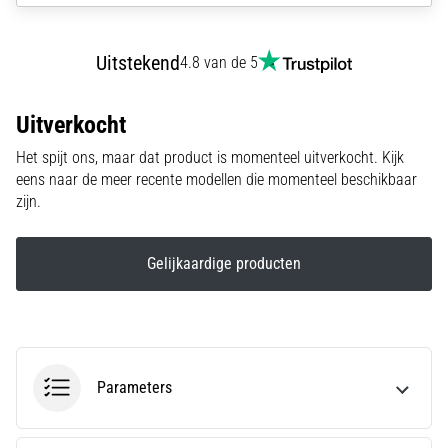
run
snelheid,
wendbaarheid
Uitstekend
4.8 van de 5
en
richtingsveranderingen.
Hoe
Uitverkocht
voer
Het spijt ons, maar dat product is momenteel uitverkocht. Kijk
je
eens naar de meer recente modellen die momenteel beschikbaar
deze
zijn.
correct
uit,
waar…
Gelijkaardige producten
6. 8. 2026
•
7 min. lezen
Hardlopersknie:
Parameters
Oorzaken,
Behandeling