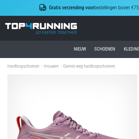
Gratis verzending voor
bestellingen boven €75
Top4Running.nl
NIEUW
SCHOENEN
KLEDIN
Hardloopschoenen
Vrouwen
Dames weg hardloopschoenen