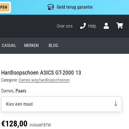
Geld terug garantie
PPEN
Over ons
Help
Gebruiker
winkel
CASUAL
MERKEN
BLOG
Hardloopschoen ASICS GT-2000 13
Categorie:
Dames weg hardloopschoenen
Dames,
Paars
Kies een maat
€128,00
inclusief BTW