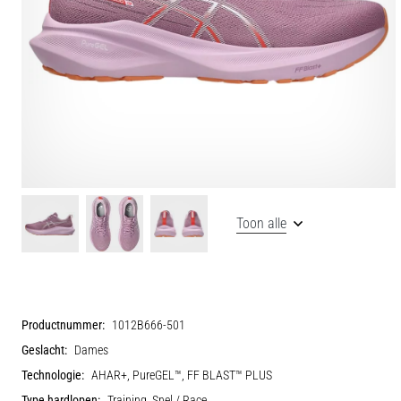
Toon alle
Productnummer:
1012B666-501
Geslacht:
Dames
Technologie:
AHAR+, PureGEL™, FF BLAST™ PLUS
Type hardlopen:
Training, Snel / Race