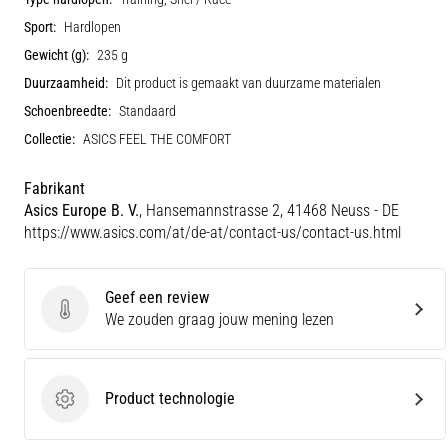
Sport:
Hardlopen
Gewicht (g):
235 g
Duurzaamheid:
Dit product is gemaakt van duurzame materialen
Schoenbreedte:
Standaard
Collectie:
ASICS FEEL THE COMFORT
Fabrikant
Asics Europe B. V.
, Hansemannstrasse 2, 41468 Neuss - DE
https://www.asics.com/at/de-at/contact-us/contact-us.html
Geef een review
Geef een review
We zouden graag jouw mening lezen
Product technologie
Product technologie