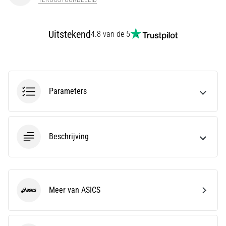
Men
zegt
dat
Uitstekend
4.8 van de 5
koolhydraatsupercompensatie
de
uithoudingsprestaties
verbetert.
Is
Parameters
dat
echt
zo?
Ontdek
Beschrijving
wat…
Toon
alle
Meer van ASICS
ASICS
artikelen