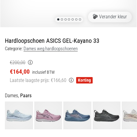
5. 8. 2026
•
Verander kleur
5 min. lezen
Plantar
Fasciitis:
Hardloopschoen ASICS GEL-Kayano 33
Symptomen,
Categorie:
Dames weg hardloopschoenen
Oorzaken
en
€200,00
Behandeling
€164,00
inclusief BTW
Ervaar
Laatste laagste prijs:
€166,60
Korting
je
een
scherpe
Dames,
Paars
hielpijn
tijdens
of
na
het
hardlopen?