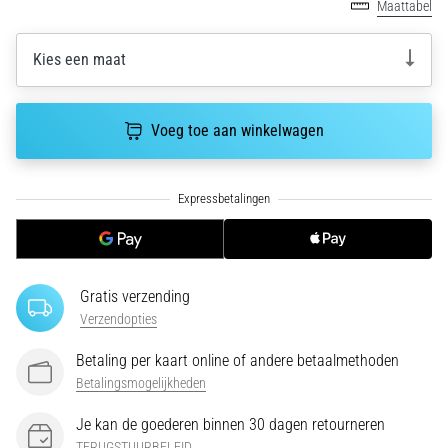
Maattabel
Een
van
Kies een maat
de
meest
voorkomende
oorzaken
Voeg toe aan winkelwagen
is
fasciitis…
5. 8. 2026
•
7 min. lezen
Gratis verzending
Koolhydraatsupercompensatie:
Verzendopties
Hoe
Beïnvloedt
Betaling per kaart online of andere betaalmethoden
Het
Betalingsmogelijkheden
Je
Hardloopprestaties?
Je kan de goederen binnen 30 dagen retourneren
TERUGSTUURBELEID