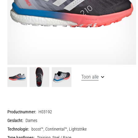
Toon alle
Productnummer:
H03192
Geslacht:
Dames
Technologie:
boost™, Continental™, Lightstrike
Type hardlopen:
Training, Snel / Race