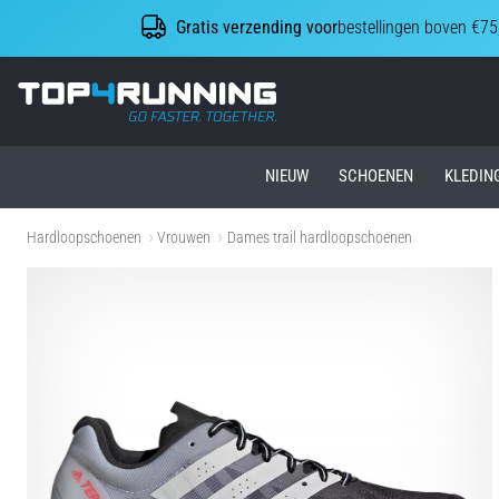
Gratis verzending voor
bestellingen boven €75
Top4Running.nl
NIEUW
SCHOENEN
KLEDIN
Hardloopschoenen
Vrouwen
Dames trail hardloopschoenen