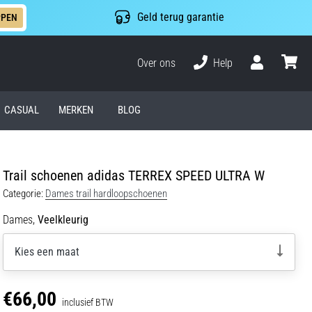
Geld terug garantie
PPEN
Over ons
Help
Gebruiker
winkel
CASUAL
MERKEN
BLOG
Trail schoenen adidas TERREX SPEED ULTRA W
Categorie:
Dames trail hardloopschoenen
Dames,
Veelkleurig
Kies een maat
€66,00
inclusief BTW