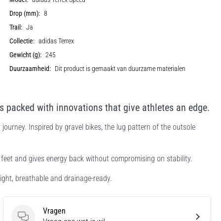
Drop (mm):
8
Trail:
Ja
Collectie:
adidas Terrex
Gewicht (g):
245
Duurzaamheid:
Dit product is gemaakt van duurzame materialen
is packed with innovations that give athletes an edge.
ourney. Inspired by gravel bikes, the lug pattern of the outsole
 feet and gives energy back without compromising on stability.
ight, breathable and drainage-ready.
Vragen
Vragen