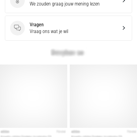
en
Geef een review
We zouden graag jouw mening lezen
Preventie
Hardlopersknie,
Vragen
ook
Vragen
Vraag ons wat je wil
wel
bekend
als
het
iliotibiale
bandsyndroom
(ITBS),
is
een
zeer
veelvoorkomend
gezondheidsprobleem…
Toon
alle