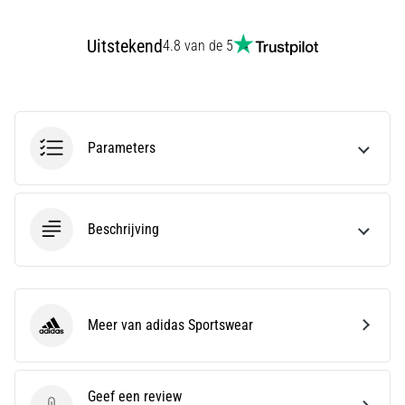
run
snelheid,
Uitstekend
wendbaarheid
4.8 van de 5
en
richtingsveranderingen.
Hoe
voer
je
Parameters
deze
correct
uit,
waar…
Beschrijving
6. 8. 2026
•
7 min. lezen
Meer van adidas Sportswear
adidas Sportswear
Hardlopersknie:
Oorzaken,
Behandeling
Geef een review