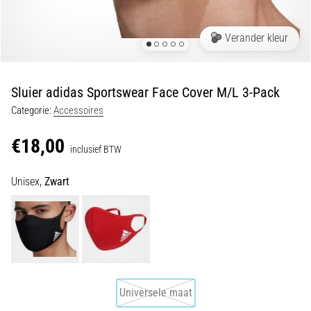
Shuttlerun
en
Verander kleur
piepjestest:
Wat
zijn
Sluier adidas Sportswear Face Cover M/L 3-Pack
ze
Categorie:
Accessoires
en
hoe
€18,00
inclusief BTW
voer
je
Unisex,
Zwart
ze
uit?
In
de
praktijk
test
de
Universele maat
shuttle