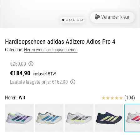
van
kniepijn
tijdens
Verander kleur
en
na
het
Hardloopschoen adidas Adizero Adios Pro 4
hardlopen
Categorie:
Heren weg hardloopschoenen
Knieklachten
treffen
€250,00
elke
€184,90
inclusief BTW
hardloper
Laatste laagste prijs:
€162,90
wel
eens
in
Beoordelingen
Heren,
Wit
(104)
zijn
leven,
of
je
nu
een