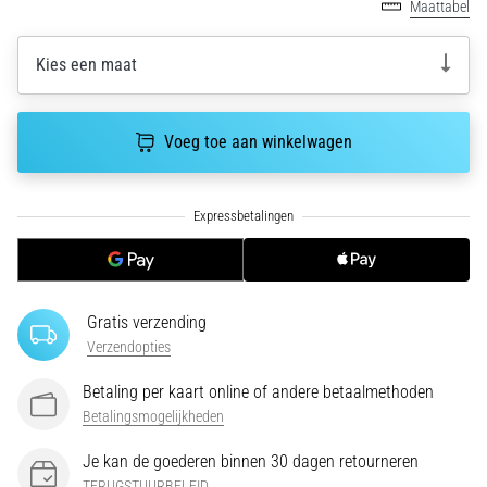
Maattabel
amateur
bent
of
Kies een maat
een
pro.
Wat
Voeg toe aan winkelwagen
zijn
de
meest…
5. 8. 2026
•
5 min. lezen
Gratis verzending
Verzendopties
Plantar
Fasciitis:
Betaling per kaart online of andere betaalmethoden
Symptomen,
Betalingsmogelijkheden
Oorzaken
en
Je kan de goederen binnen 30 dagen retourneren
Behandeling
TERUGSTUURBELEID